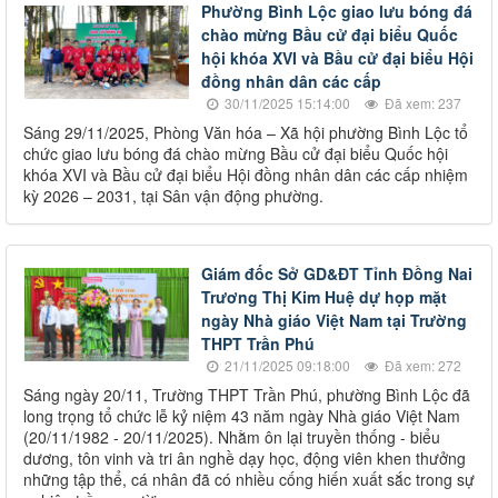
Phường Bình Lộc giao lưu bóng đá
chào mừng Bầu cử đại biểu Quốc
hội khóa XVI và Bầu cử đại biểu Hội
đồng nhân dân các cấp
30/11/2025 15:14:00
Đã xem: 237
Sáng 29/11/2025, Phòng Văn hóa – Xã hội phường Bình Lộc tổ
chức giao lưu bóng đá chào mừng Bầu cử đại biểu Quốc hội
khóa XVI và Bầu cử đại biểu Hội đồng nhân dân các cấp nhiệm
kỳ 2026 – 2031, tại Sân vận động phường.
Giám đốc Sở GD&ĐT Tỉnh Đồng Nai
Trương Thị Kim Huệ dự họp mặt
ngày Nhà giáo Việt Nam tại Trường
THPT Trần Phú
21/11/2025 09:18:00
Đã xem: 272
Sáng ngày 20/11, Trường THPT Trần Phú, phường Bình Lộc đã
long trọng tổ chức lễ kỷ niệm 43 năm ngày Nhà giáo Việt Nam
(20/11/1982 - 20/11/2025). Nhằm ôn lại truyền thống - biểu
dương, tôn vinh và tri ân nghề dạy học, động viên khen thưởng
những tập thể, cá nhân đã có nhiều cống hiến xuất sắc trong sự