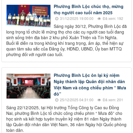
Phường Bình Lộc chúc thọ, mừng
thọ người cao tuổi năm 2025
31/12/2025 19:00:00
Đã xem: 192
Sáng ngày 30/12, Phường Bình Lộc đã
long trọng tổ chức lễ mừng thọ cho các cụ người cao tuổi đang
sinh sống trên địa bàn 2 khu phố Xuân Thiện và Tín Nghĩa.
Buổi lễ diễn ra trong không khí trang trọng, ấm áp, thể hiện sự
quan tâm sâu sắc của Đảng ủy, HĐND, UBND, Ủy ban MTTQ
phường đối với người cao tuổi.
Phường Bình Lộc ôn lại kỷ niệm
Ngày thành lập Quân đội nhân dân
Việt Nam và công chiếu phim “ Mưa
đỏ”
25/12/2025 04:31:00
Đã xem: 201
Sáng 22/12/2025, tại Hội trường Tổng Công ty Cao su Đồng
Nai, phường Bình Lộc tổ chức công chiếu phim “ Mưa đỏ” cho
học sinh và kết hợp tuyên truyền kỷ niệm 81 năm Ngày thành
lập Quân đội nhân dân Việt Nam, 36 năm Ngày hội Quốc phòng
toàn dân.