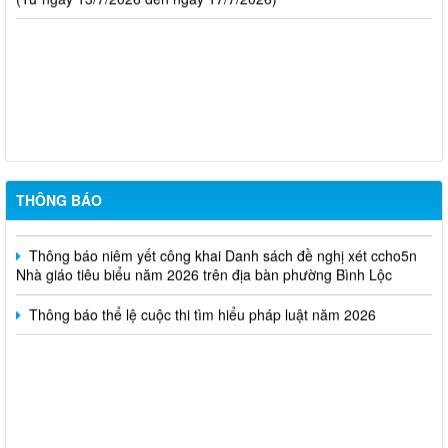
Thông báo kết quả kỳ tuyển dụng viên chức Trung tâm Dịch vụ
tổng hợp phường Bình Lộc năm 2026
Thông báo triệu tập thi sinh đủ điều kiện dư thi vòng 2 kỳ tuyển
dụng viên chức Trung tâm Dịch vụ tổng hợp phường Bình Lộc
THÔNG BÁO
năm 2026
Thông báo niêm yết công khai Danh sách đề nghị xét ccho5n
Nhà giáo tiêu biểu năm 2026 trên địa bàn phường Bình Lộc
Thông báo thể lệ cuộc thi tìm hiểu pháp luật năm 2026