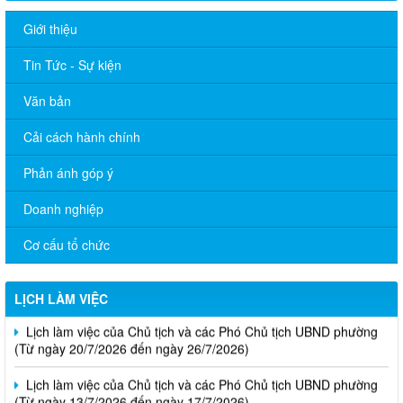
Giới thiệu
Tin Tức - Sự kiện
Văn bản
Cải cách hành chính
Phản ánh góp ý
Doanh nghiệp
Lịch làm việc của Chủ tịch và các Phó Chủ tịch UBND phường
(Từ ngày 03/8/2026 đến ngày 07/8/2026)
Cơ cấu tổ chức
Lịch làm việc của Chủ tịch và các Phó Chủ tịch UBND phường
(Từ ngày 27/7/2026 đến ngày 31/7/2026)
LỊCH LÀM VIỆC
Lịch làm việc của Chủ tịch và các Phó Chủ tịch UBND phường
(Từ ngày 20/7/2026 đến ngày 26/7/2026)
Lịch làm việc của Chủ tịch và các Phó Chủ tịch UBND phường
(Từ ngày 13/7/2026 đến ngày 17/7/2026)