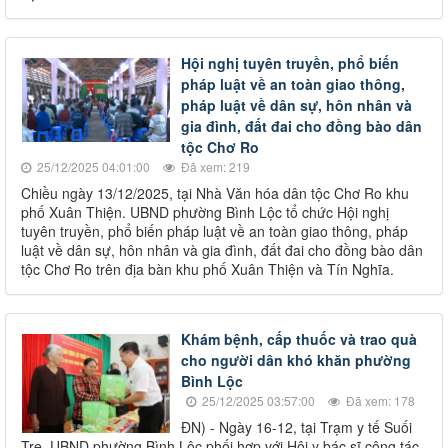
Hội nghị tuyên truyền, phổ biến
pháp luật về an toàn giao thông,
pháp luật về dân sự, hôn nhân và
gia đình, đất đai cho đồng bào dân
tộc Chơ Ro
25/12/2025 04:01:00
Đã xem: 219
Chiều ngày 13/12/2025, tại Nhà Văn hóa dân tộc Chơ Ro khu
phố Xuân Thiện. UBND phường Bình Lộc tổ chức Hội nghị
tuyên truyền, phổ biến pháp luật về an toàn giao thông, pháp
luật về dân sự, hôn nhân và gia đình, đất đai cho đồng bào dân
tộc Chơ Ro trên địa bàn khu phố Xuân Thiện và Tín Nghĩa.
Khám bệnh, cấp thuốc và trao quà
cho người dân khó khăn phường
Bình Lộc
25/12/2025 03:57:00
Đã xem: 178
ĐN) - Ngày 16-12, tại Trạm y tế Suối
Tre, UBND phường Bình Lộc phối hợp với Hội y bác sĩ công tác