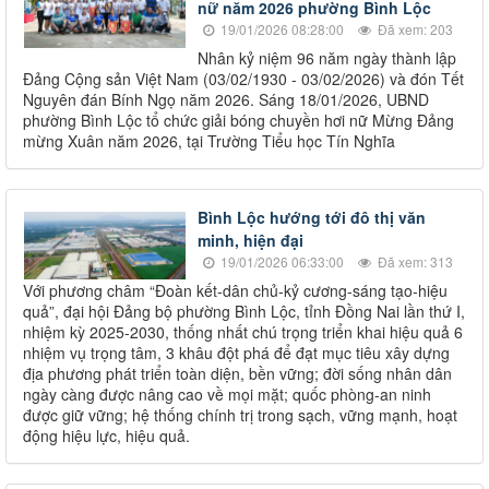
nữ năm 2026 phường Bình Lộc
19/01/2026 08:28:00
Đã xem: 203
Nhân kỷ niệm 96 năm ngày thành lập
Đảng Cộng sản Việt Nam (03/02/1930 - 03/02/2026) và đón Tết
Nguyên đán Bính Ngọ năm 2026. Sáng 18/01/2026, UBND
phường Bình Lộc tổ chức giải bóng chuyền hơi nữ Mừng Đảng
mừng Xuân năm 2026, tại Trường Tiểu học Tín Nghĩa
Bình Lộc hướng tới đô thị văn
minh, hiện đại
19/01/2026 06:33:00
Đã xem: 313
Với phương châm “Đoàn kết-dân chủ-kỷ cương-sáng tạo-hiệu
quả”, đại hội Đảng bộ phường Bình Lộc, tỉnh Đồng Nai lần thứ I,
nhiệm kỳ 2025-2030, thống nhất chú trọng triển khai hiệu quả 6
nhiệm vụ trọng tâm, 3 khâu đột phá để đạt mục tiêu xây dựng
địa phương phát triển toàn diện, bền vững; đời sống nhân dân
ngày càng được nâng cao về mọi mặt; quốc phòng-an ninh
được giữ vững; hệ thống chính trị trong sạch, vững mạnh, hoạt
động hiệu lực, hiệu quả.