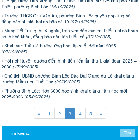
Lễ giỗ Hưng Đạo Vương Trần Quốc Tuấn lần thứ 725 khu phố Xuân
Thiện phường Bình Lộc
(14/10/2025)
Trường THCS Chu Văn An, phường Bình Lộc quyên góp ủng hộ
đồng bào bị thiệt hại do bão số 10
(07/10/2025)
Mang Tết Trung thu ý nghĩa, trọn vẹn đến các em thiếu nhi có hoàn
cảnh khó khăn, đồng bào dân tộc thiểu số
(07/10/2025)
Khai mạc Tuần lễ hưởng ứng học tập suốt đời năm 2025
(07/10/2025)
Hội nghị tuyên dương điển hình tiến tiến lần thứ I, giai đoạn 2025 –
2030
(17/09/2025)
Chủ tịch UBND phường Bình Lộc Đào Đại Giang dự Lễ khai giảng
trường Mầm non Tuổi Thơ
(06/09/2025)
Phường Bình Lộc: Hơn 6000 học sinh khai giảng năm học mới
2025-2026
(05/09/2025)
«
1
2
3
4
5
»
Tìm