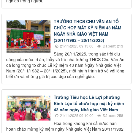
nghiệp trồng người.
TRƯỜNG THCS CHU VĂN AN TỔ
CHỨC HỌP MẶT KỶ NIỆM 43 NĂM
NGÀY NHÀ GIÁO VIỆT NAM
(20/11/1982 – 20/11/2025)
21/11/2025 09:13:00
Đã xem: 213
Sáng 20/11/2025, trong sắc trời dịu
dàng của mùa tri ân, thầy và trò nhà trường THCS Chu Văn An
đã long trọng tổ chức Lễ kỷ niệm 43 năm Ngày Nhà giáo Việt
Nam (20/11/1982 – 20/11/2025), một hành trình trở về với lòng
biết ơn và những giá trị cao đẹp của nghề giáo.
Trường Tiểu học Lê Lợi phường
Bình Lộc tổ chức họp mặt kỷ niệm
43 năm ngày Nhà giáo Việt Nam
21/11/2025 09:10:00
Đã xem: 258
Hòa trong không khí cả nước hân
hoan chào mừng kỷ niệm ngày Nhà giáo Việt Nam 20/11/1982