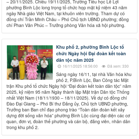
– 20/11/2025. Chiều 19/11/2025, Trường Tiểu học Lê Lợi
phường Bình Lộc long trọng tổ chức họp mặt kỷ niệm 43 năm
ngày Nhà giáo Việt Nam, tại khuôn viên trường. Tham dự có
đồng chí Trần Minh Châu – Phó Chủ tịch UBND phường; đồng
chí Phan Văn Phúc – Trưởng phòng Văn hóa xã hội phường.
Khu phố 2, phường Bình Lộc tổ
chức Ngày hội Đại đoàn kết toàn
dân tộc năm 2025
16/11/2025 18:56:00
Đã xem: 330
Sáng ngày 16/11, tại nhà Văn hóa khu
phố 2, P.Bình Lộc, Ban Công tác Mặt
trận Khu phố tổ chức Ngày hội “Đại đoàn kết toàn dân tộc” năm
2025, kỷ niệm 95 năm Ngày thành lập Mặt trận Dân tộc Thống
nhất Việt Nam (18/11/1930 – 18/11/2025). Về dự có đồng chí
Đào Đại Giang – Phó Bí thư Đảng ủy, Chủ tịch UBND phường,
Trưởng ban Ban chỉ đạo phong trào “Toàn dân đoàn kết xây
dựng đời sống văn hóa” phường Bình Lộc cùng đại diện các cơ
quan, đơn vị, đoàn thể phường và cán bộ, đảng viên, nhân dân
trong khu phố 2.