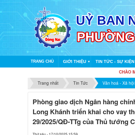
TRANG CHỦ
GIỚI THIỆU
TIN TỨC - SỰ KIỆN
▼
CHÀO MỪNG K
Trang nhất
Tin Tức
Văn hoá - Xã hội
Phòng giao dịch Ngân hàng chín
Long Khánh triển khai cho vay t
29/2025/QĐ-TTg của Thủ tướng C
Thứ sáu - 17/10/2025 15:59