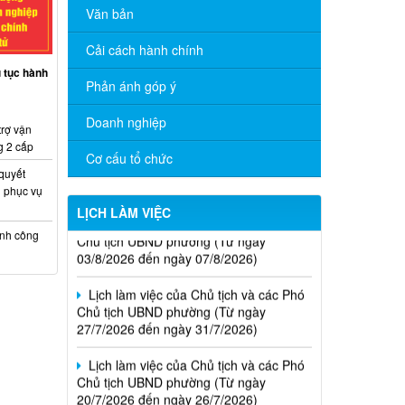
Văn bản
Cải cách hành chính
ủ tục hành
Phản ánh góp ý
Doanh nghiệp
trợ vận
g 2 cấp
Cơ cấu tổ chức
 quyết
 phục vụ
Lịch làm việc của Chủ tịch và các Phó
LỊCH LÀM VIỆC
Chủ tịch UBND phường (Từ ngày
ính công
03/8/2026 đến ngày 07/8/2026)
Lịch làm việc của Chủ tịch và các Phó
Chủ tịch UBND phường (Từ ngày
27/7/2026 đến ngày 31/7/2026)
Lịch làm việc của Chủ tịch và các Phó
Chủ tịch UBND phường (Từ ngày
20/7/2026 đến ngày 26/7/2026)