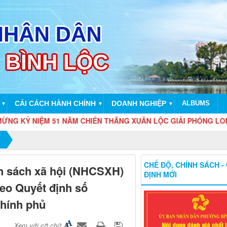
CẢI CÁCH HÀNH CHÍNH
DOANH NGHIỆP
ALBUMS
▼
▼
▼
Ỷ NIỆM 51 NĂM CHIẾN THẮNG XUÂN LỘC GIẢI PHÓNG LONG KHÁN
CHẾ ĐỘ, CHÍNH SÁCH -
h sách xã hội (NHCSXH)
ĐỊNH MỚI
heo Quyết định số
hính phủ
Xem với cỡ chữ