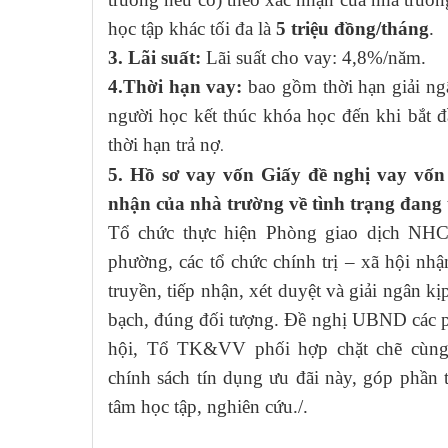
học tập khác tối đa là
5 triệu đồng/tháng
.
3. Lãi suất:
Lãi suất cho vay: 4,8%/năm.
4.Thời hạn vay:
bao gồm thời hạn giải ng
người học kết thúc khóa học đến khi bắt đ
thời hạn trả nợ
.
5. Hồ sơ vay vốn Giấy đề nghị vay v
nhận của nhà trường về tình trạng đang 
Tổ chức thực hiện Phòng giao dịch NH
phường, các tổ chức chính trị – xã hội n
truyền, tiếp nhận, xét duyệt và giải ngân k
bạch, đúng đối tượng. Đề nghị UBND các ph
hội, Tổ TK&VV phối hợp chặt chẽ cùng
chính sách tín dụng ưu đãi này, góp phần 
tâm học tập, nghiên cứu./.