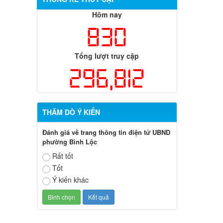
Hôm nay
830
Tổng lượt truy cập
296,812
THĂM DÒ Ý KIẾN
Đánh giá về trang thông tin điện tử UBND
phường Bình Lộc
Rất tốt
Tốt
Ý kiến khác