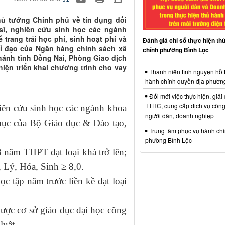
hủ tướng Chính phủ về tín dụng đối
 sĩ, nghiên cứu sinh học các ngành
trang trải học phí, sinh hoạt phí và
Đánh giá chỉ số thực hiện th
chỉ đạo của Ngân hàng chính sách xã
chính phường Bình Lộc
hánh tỉnh Đồng Nai, Phòng Giao dịch
iện triển khai chương trình cho vay
Thanh niên tình nguyện hỗ 
hành chính quyền địa phươn
Đổi mới việc thực hiện, giải
TTHC, cung cấp dịch vụ công
hiên cứu sinh học các ngành khoa
người dân, doanh nghiệp
 mục của Bộ Giáo dục & Đào tạo,
Trung tâm phục vụ hành ch
phường Bình Lộc
3 năm THPT đạt loại khá trở lên;
 Lý, Hóa, Sinh ≥ 8,0.
ọc tập năm trước liền kề đạt loại
Được cơ sở giáo dục đại học công
luật.