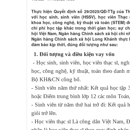
Thực hiện Quyết định số 29/2025/QĐ-TTg của T
với học sinh, sinh viên (HSSV), học viên Thạc
khoa học, công nghệ, kỹ thuật và toán (STEM) để 
chi phí học tập khác trong thời gian học; sự 
hội Việt Nam, Ngân hàng Chính sách xã hội chi n
Ngân hàng Chính sách xã hội Long Khánh thực h
đảm bảo kịp thời, đúng đối tượng như sau:
1. Đối tượng và điều kiện vay vốn
- Học sinh, sinh viên, học viên thạc sĩ, ng
học, công nghệ, kỹ thuật, toán theo danh
Bộ KH&CN công bố.
- Sinh viên năm thứ nhất: Kết quả học tập 
hoặc Điểm trung bình lớp 12 các môn Toán,
- Sinh viên từ năm thứ hai trở đi: Kết quả h
giỏi trở lên.
- Học viên thạc sĩ Là công dân Việt Nam, 
nhận là học viên thạc sĩ theo quy định pháp 