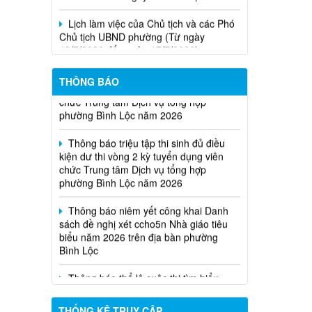
Lịch làm việc của Chủ tịch và các Phó
Chủ tịch UBND phường (Từ ngày
13/7/2026 đến ngày 17/7/2026)
Thông báo kết quả kỳ tuyển dụng viên
THÔNG BÁO
chức Trung tâm Dịch vụ tổng hợp
phường Bình Lộc năm 2026
Thông báo triệu tập thi sinh đủ điều
kiện dư thi vòng 2 kỳ tuyển dụng viên
chức Trung tâm Dịch vụ tổng hợp
phường Bình Lộc năm 2026
Thông báo niêm yết công khai Danh
sách đề nghị xét ccho5n Nhà giáo tiêu
biểu năm 2026 trên địa bàn phường
Bình Lộc
Thông báo thể lệ cuộc thi tìm hiểu
pháp luật năm 2026
THỐNG KÊ TRUY CẬP