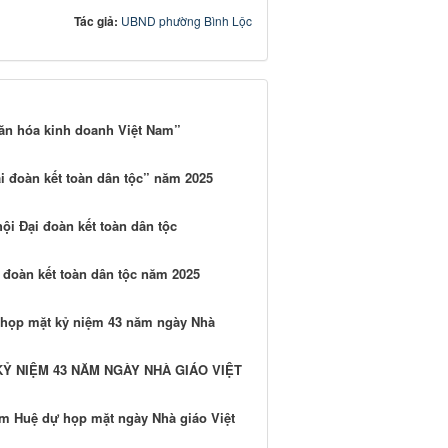
Tác giả:
UBND phường Bình Lộc
ăn hóa kinh doanh Việt Nam”
i đoàn kết toàn dân tộc” năm 2025
i Đại đoàn kết toàn dân tộc
 đoàn kết toàn dân tộc năm 2025
 họp mặt kỷ niệm 43 năm ngày Nhà
Ỷ NIỆM 43 NĂM NGÀY NHÀ GIÁO VIỆT
m Huệ dự họp mặt ngày Nhà giáo Việt