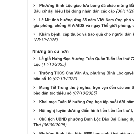
Phường Bình Lộc giao lưu bóng đá chào mừng Bầu
(30/11/2
Bầu cử đại biểu Hội đồng nhân dân các cấp
Lễ Mít tinh hưởng ứng 35 năm Việt Nam ứng phó 
gia phòng, chống HIV/AIDS và ngày Thế giới phòng,
Khám bệnh, cấp thuốc và trao quà cho người dân
(25/12/2025)
Những tin cũ hơn
Lễ giỗ Hưng Đạo Vương Trần Quốc Tuấn lần thứ 7
(14/10/2025)
Lộc
Trường THCS Chu Văn An, phường Bình Lộc quyên 
(07/10/2025)
bão số 10
Mang Tết Trung thu ý nghĩa, trọn vẹn đến các em 
(07/10/2025)
bào dân tộc thiểu số
Khai mạc Tuần lễ hưởng ứng học tập suốt đời nă
Hội nghị tuyên dương điển hình tiến tiến lần thứ I,
Chủ tịch UBND phường Bình Lộc Đào Đại Giang dự
(06/09/2025)
Thơ
Phường Bình Lộc: Hơn 6000 học sinh khai giảng 