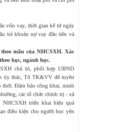
ân vốn vay, thời gian kể từ ngày
ầu trả khoản nợ vay đầu tiên và
ốn theo mẫu của NHCSXH. Xác
theo học, ngành học.
CSXH chủ trì, phối hợp UBND
hận ủy thác, Tổ TK&VV để tuyên
ịp thời. Đảm bảo công khai, minh
ường, các tổ chức chính trị - xã
 NHCSXH triển khai hiệu quả
tạo điều kiện cho người học yên