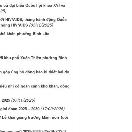
 cử đại biểu Quốc hội khóa XVI và
025)
với HIV/AIDS, tháng hành động Quốc
(03/12/2025)
 chống HIV/AIDS
 khó khăn phường Bình Lộc
25 khu phố Xuân Thiện phường Bình
góp ủng hộ đồng bào bị thiệt hại do
thiếu nhi có hoàn cảnh khó khăn, đồng
(07/10/2025)
m 2025
(17/09/2025)
 giai đoạn 2025 – 2030
 Lễ khai giảng trường Mầm non Tuổi
(05/09/2025)
năm học mới 2025-2026