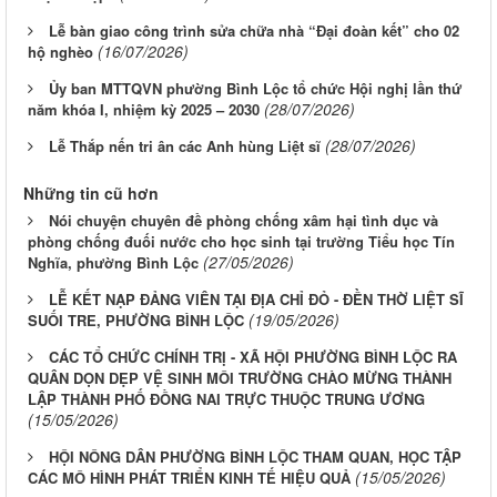
Lễ bàn giao công trình sửa chữa nhà “Đại đoàn kết” cho 02
(16/07/2026)
hộ nghèo
Ủy ban MTTQVN phường Bình Lộc tổ chức Hội nghị lần thứ
(28/07/2026)
năm khóa I, nhiệm kỳ 2025 – 2030
(28/07/2026)
Lễ Thắp nến tri ân các Anh hùng Liệt sĩ
Những tin cũ hơn
Nói chuyện chuyên đề phòng chống xâm hại tình dục và
phòng chống đuối nước cho học sinh tại trường Tiểu học Tín
(27/05/2026)
Nghĩa, phường Bình Lộc
LỄ KẾT NẠP ĐẢNG VIÊN TẠI ĐỊA CHỈ ĐỎ - ĐỀN THỜ LIỆT SĨ
(19/05/2026)
SUỐI TRE, PHƯỜNG BÌNH LỘC
CÁC TỔ CHỨC CHÍNH TRỊ - XÃ HỘI PHƯỜNG BÌNH LỘC RA
QUÂN DỌN DẸP VỆ SINH MÔI TRƯỜNG CHÀO MỪNG THÀNH
LẬP THÀNH PHỐ ĐỒNG NAI TRỰC THUỘC TRUNG ƯƠNG
(15/05/2026)
HỘI NÔNG DÂN PHƯỜNG BÌNH LỘC THAM QUAN, HỌC TẬP
(15/05/2026)
CÁC MÔ HÌNH PHÁT TRIỂN KINH TẾ HIỆU QUẢ