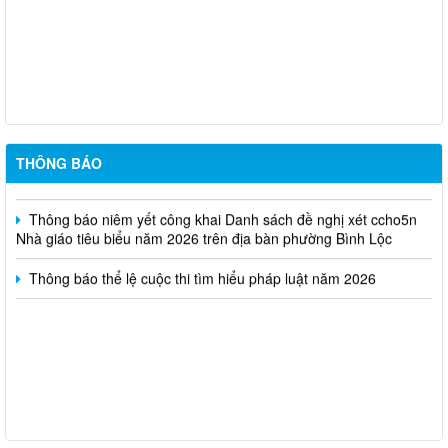
Thông báo kết quả kỳ tuyển dụng viên chức Trung tâm Dịch vụ
tổng hợp phường Bình Lộc năm 2026
Thông báo triệu tập thi sinh đủ điều kiện dư thi vòng 2 kỳ tuyển
dụng viên chức Trung tâm Dịch vụ tổng hợp phường Bình Lộc
THÔNG BÁO
năm 2026
Thông báo niêm yết công khai Danh sách đề nghị xét ccho5n
Nhà giáo tiêu biểu năm 2026 trên địa bàn phường Bình Lộc
Thông báo thể lệ cuộc thi tìm hiểu pháp luật năm 2026