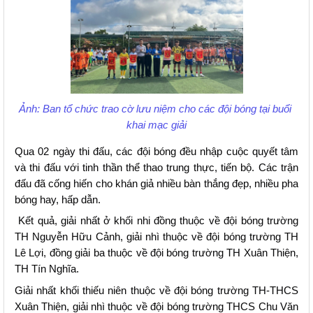
Ảnh: Ban tổ chức trao cờ lưu niệm cho các đội bóng tại buổi 
khai mạc giải
Qua 02 ngày thi đấu, các đội bóng đều nhập cuộc quyết tâm 
và thi đấu với tinh thần thể thao trung thực, tiến bộ. Các trận 
đấu đã cống hiến cho khán giả nhiều bàn thắng đẹp, nhiều pha 
bóng hay, hấp dẫn.
 Kết quả, giải nhất ở khối nhi đồng thuộc về đội bóng trường 
TH Nguyễn Hữu Cảnh, giải nhì thuộc về đội bóng trường TH 
Lê Lợi, đồng giải ba thuộc về đội bóng trường TH Xuân Thiện, 
TH Tín Nghĩa.
Giải nhất khối thiếu niên thuộc về đội bóng trường TH-THCS 
Xuân Thiện, giải nhì thuộc về đội bóng trường THCS Chu Văn 