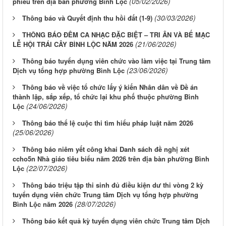
(05/02/2026)
phiếu trên địa bàn phường Bình Lộc
(30/03/2026)
Thông báo và Quyết định thu hồi đất (1-9)
THÔNG BÁO ĐÊM CA NHẠC ĐẶC BIỆT – TRI ÂN VÀ BẾ MẠC
(21/06/2026)
LỄ HỘI TRÁI CÂY BÌNH LỘC NĂM 2026
Thông báo tuyển dụng viên chức vào làm việc tại Trung tâm
(23/06/2026)
Dịch vụ tổng hợp phường Bình Lộc
Thông báo về việc tổ chức lấy ý kiến Nhân dân về Đề án
thành lập, sắp xếp, tổ chức lại khu phố thuộc phường Bình
(24/06/2026)
Lộc
Thông báo thể lệ cuộc thi tìm hiểu pháp luật năm 2026
(25/06/2026)
Thông báo niêm yết công khai Danh sách đề nghị xét
ccho5n Nhà giáo tiêu biểu năm 2026 trên địa bàn phường Bình
(22/07/2026)
Lộc
Thông báo triệu tập thi sinh đủ điều kiện dư thi vòng 2 kỳ
tuyển dụng viên chức Trung tâm Dịch vụ tổng hợp phường
(28/07/2026)
Bình Lộc năm 2026
Thông báo kết quả kỳ tuyển dụng viên chức Trung tâm Dịch