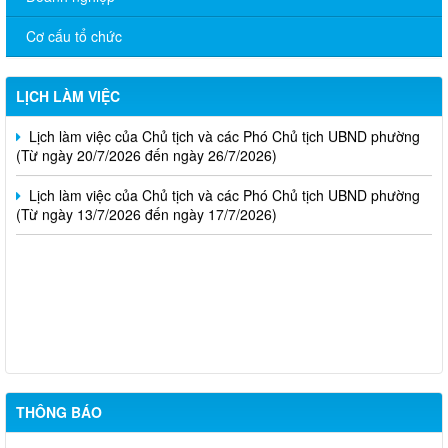
Lịch làm việc của Chủ tịch và các Phó Chủ tịch UBND phường
(Từ ngày 03/8/2026 đến ngày 07/8/2026)
Cơ cấu tổ chức
Lịch làm việc của Chủ tịch và các Phó Chủ tịch UBND phường
(Từ ngày 27/7/2026 đến ngày 31/7/2026)
LỊCH LÀM VIỆC
Lịch làm việc của Chủ tịch và các Phó Chủ tịch UBND phường
(Từ ngày 20/7/2026 đến ngày 26/7/2026)
Lịch làm việc của Chủ tịch và các Phó Chủ tịch UBND phường
(Từ ngày 13/7/2026 đến ngày 17/7/2026)
Thông báo kết quả kỳ tuyển dụng viên chức Trung tâm Dịch vụ
tổng hợp phường Bình Lộc năm 2026
Thông báo triệu tập thi sinh đủ điều kiện dư thi vòng 2 kỳ tuyển
dụng viên chức Trung tâm Dịch vụ tổng hợp phường Bình Lộc
THÔNG BÁO
năm 2026