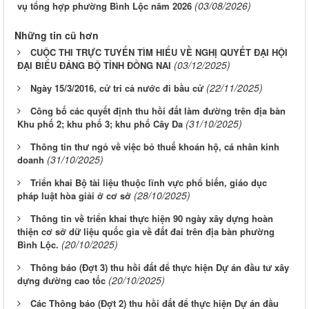
(03/08/2026)
vụ tổng hợp phường Bình Lộc năm 2026
Những tin cũ hơn
CUỘC THI TRỰC TUYẾN TÌM HIỂU VỀ NGHỊ QUYẾT ĐẠI HỘI
(03/12/2025)
ĐẠI BIỂU ĐẢNG BỘ TỈNH ĐỒNG NAI
(22/11/2025)
Ngày 15/3/2016, cử tri cả nước đi bầu cử
Công bố các quyết định thu hồi đất làm đường trên địa bàn
(31/10/2025)
Khu phố 2; khu phố 3; khu phố Cây Da
Thông tin thư ngỏ về việc bỏ thuế khoán hộ, cá nhân kinh
(31/10/2025)
doanh
Triển khai Bộ tài liệu thuộc lĩnh vực phổ biến, giáo dục
(28/10/2025)
pháp luật hòa giải ở cơ sở
Thông tin về triển khai thực hiện 90 ngày xây dựng hoàn
thiện cơ sở dữ liệu quốc gia về đất đai trên địa bàn phường
(20/10/2025)
Bình Lộc.
Thông báo (Đợt 3) thu hồi đất để thực hiện Dự án đầu tư xây
(20/10/2025)
dựng đường cao tốc
Các Thông báo (Đợt 2) thu hồi đất để thực hiện Dự án đầu