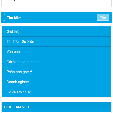
Tìm
Giới thiệu
Tin Tức - Sự kiện
Văn bản
Cải cách hành chính
Phản ánh góp ý
Doanh nghiệp
Lịch làm việc của Chủ tịch và các Phó Chủ tịch UBND phường
(Từ ngày 03/8/2026 đến ngày 07/8/2026)
Cơ cấu tổ chức
Lịch làm việc của Chủ tịch và các Phó Chủ tịch UBND phường
(Từ ngày 27/7/2026 đến ngày 31/7/2026)
LỊCH LÀM VIỆC