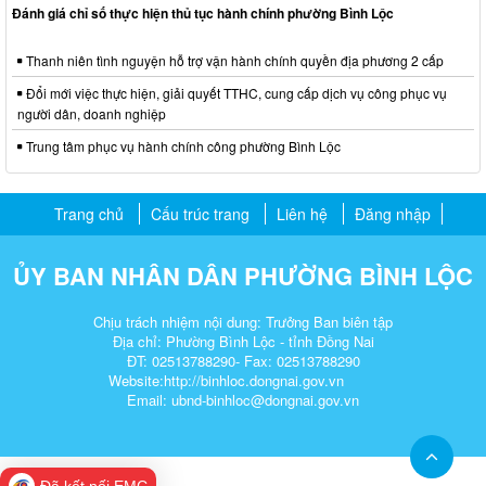
Đánh giá chỉ số thực hiện thủ tục hành chính phường Bình Lộc
Thanh niên tình nguyện hỗ trợ vận hành chính quyền địa phương 2 cấp
Đổi mới việc thực hiện, giải quyết TTHC, cung cấp dịch vụ công phục vụ
người dân, doanh nghiệp
Trung tâm phục vụ hành chính công phường Bình Lộc
Trang chủ
Cấu trúc trang
Liên hệ
Đăng nhập
ỦY BAN NHÂN DÂN PHƯỜNG BÌNH LỘC
Chịu trách nhiệm nội dung: Trưởng Ban biên tập
Địa chỉ: Phường Bình Lộc - tỉnh Đồng Nai
ĐT: 02513788290- Fax: 02513788290
Website:http://binhloc.dongnai.gov.vn
Email: ubnd-binhloc@dongnai.gov.vn​