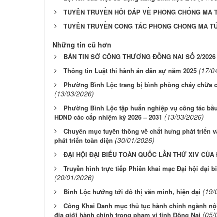
TUYÊN TRUYỀN HỎI ĐÁP VỀ PHÒNG CHỐNG MA 
TUYÊN TRUYỀN CÔNG TÁC PHÒNG CHÔNG MA T
Những tin cũ hơn
BẢN TIN SỞ CÔNG THƯƠNG ĐỒNG NAI SỐ 2/2026
(17/0
Thông tin Luật thi hành án dân sự năm 2025
Phường Bình Lộc trang bị bình phòng cháy chữa c
(13/03/2026)
Phường Bình Lộc tập huấn nghiệp vụ công tác bầu 
(13/03/2026)
HĐND các cấp nhiệm kỳ 2026 – 2031
Chuyên mục tuyên thông về chất hưng phát triển 
(30/01/2026)
phát triển toàn diện
ĐẠI HỘI ĐẠI BIỂU TOÀN QUỐC LẦN THỨ XIV CỦA
Truyền hình trực tiếp Phiên khai mạc Đại hội đại 
(20/01/2026)
(19/
Bình Lộc hướng tới đô thị văn minh, hiện đại
Công Khai Danh mục thủ tục hành chính ngành nội
(05/
địa giới hành chính trong phạm vi tỉnh Đồng Nai