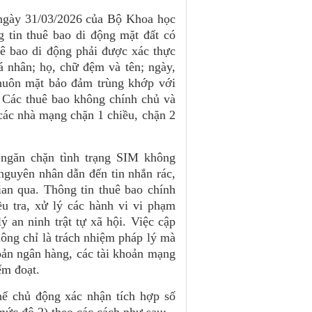
gày 31/03/2026 của Bộ Khoa học
 tin thuê bao di động mặt đất có
uê bao di động phải được xác thực
á nhân; họ, chữ đệm và tên; ngày,
khuôn mặt
bảo đảm trùng khớp với
.
Các thuê bao không chính chủ và
 các nhà mạng chặn 1 chiều, chặn 2
 ngăn chặn tình trạng SIM không
nguyên nhân dẫn đến tin nhắn rác,
ian qua. Thông tin thuê bao chính
u tra, xử lý các hành vi vi phạm
ý an ninh trật tự xã hội. Việc cập
hông chỉ là trách nhiệm pháp lý mà
hoản ngân hàng, các tài khoản mạng
iếm đoạt.
hể chủ động xác nhận tích hợp số