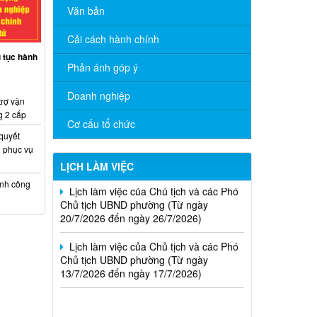
Văn bản
Cải cách hành chính
ủ tục hành
Phản ánh góp ý
Lịch làm việc của Chủ tịch và các Phó
Chủ tịch UBND phường (Từ ngày
Doanh nghiệp
03/8/2026 đến ngày 07/8/2026)
trợ vận
g 2 cấp
Cơ cấu tổ chức
Lịch làm việc của Chủ tịch và các Phó
 quyết
Chủ tịch UBND phường (Từ ngày
 phục vụ
27/7/2026 đến ngày 31/7/2026)
LỊCH LÀM VIỆC
Lịch làm việc của Chủ tịch và các Phó
ính công
Chủ tịch UBND phường (Từ ngày
20/7/2026 đến ngày 26/7/2026)
Lịch làm việc của Chủ tịch và các Phó
Chủ tịch UBND phường (Từ ngày
13/7/2026 đến ngày 17/7/2026)
Thông báo kết quả kỳ tuyển dụng viên
chức Trung tâm Dịch vụ tổng hợp