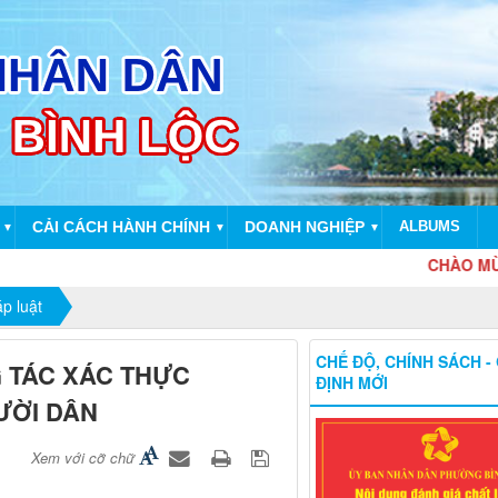
CẢI CÁCH HÀNH CHÍNH
DOANH NGHIỆP
ALBUMS
▼
▼
▼
CHÀO MỪNG KỶ
p luật
CHẾ ĐỘ, CHÍNH SÁCH -
 TÁC XÁC THỰC
ĐỊNH MỚI
ƯỜI DÂN
Xem với cỡ chữ