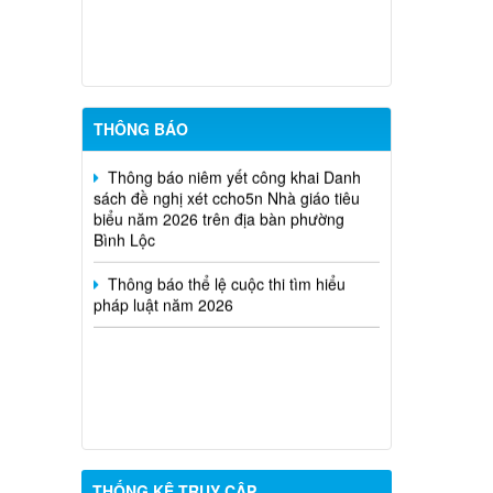
phường Bình Lộc năm 2026
Thông báo triệu tập thi sinh đủ điều
kiện dư thi vòng 2 kỳ tuyển dụng viên
chức Trung tâm Dịch vụ tổng hợp
phường Bình Lộc năm 2026
THÔNG BÁO
Thông báo niêm yết công khai Danh
sách đề nghị xét ccho5n Nhà giáo tiêu
biểu năm 2026 trên địa bàn phường
Bình Lộc
Thông báo thể lệ cuộc thi tìm hiểu
pháp luật năm 2026
THỐNG KÊ TRUY CẬP