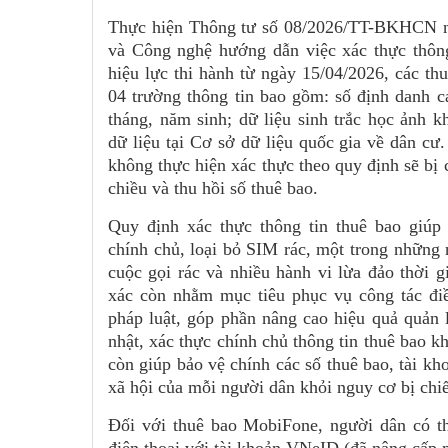
Thực hiện Thông tư số 08/2026/TT-BKHCN n
và Công nghệ hướng dẫn việc xác thực thông
hiệu lực thi hành từ ngày 15/04/2026, các th
04 trường thông tin bao gồm: số định danh c
tháng, năm sinh; dữ liệu sinh trắc học ảnh 
dữ liệu tại Cơ sở dữ liệu quốc gia về dân cư
không thực hiện xác thực theo quy định sẽ bị
chiều và thu hồi số thuê bao.
Quy định xác thực thông tin thuê bao giúp
chính chủ, loại bỏ SIM rác, một trong những 
cuộc gọi rác và nhiều hành vi lừa đảo thời g
xác còn nhằm mục tiêu phục vụ công tác điề
pháp luật, góp phần nâng cao hiệu quả quản l
nhật, xác thực chính chủ thông tin thuê bao k
còn giúp bảo vệ chính các số thuê bao, tài k
xã hội của mỗi người dân khỏi nguy cơ bị ch
Đối với thuê bao MobiFone, người dân có t