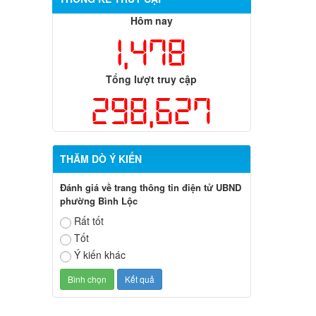
Hôm nay
1,478
Tổng lượt truy cập
298,627
THĂM DÒ Ý KIẾN
Đánh giá về trang thông tin điện tử UBND
phường Bình Lộc
Rất tốt
Tốt
Ý kiến khác