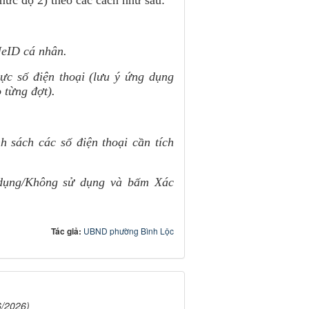
mức độ 2) theo các cách như sau:
eID cá nhân.
ực số điện thoại (lưu ý ứng dụng
 từng đợt).
h sách các số điện thoại cần tích
 dụng/Không sử dụng và bấm Xác
Tác giả:
UBND phường Bình Lộc
6/2026)