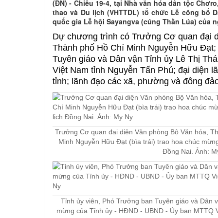
(ĐN) - Chiều 19-4, tại Nhà văn hóa dân tộc Chơr
thao và Du lịch (VHTTDL) tổ chức Lễ công bố D
quốc gia Lễ hội Sayangva (cúng Thần Lúa) của n
Dự chương trình có Trưởng Cơ quan đại 
Thành phố Hồ Chí Minh Nguyễn Hữu Đạt; 
Tuyên giáo và Dân vận Tỉnh ủy Lê Thị Th
Việt Nam tỉnh Nguyễn Tấn Phú; đại diện l
tỉnh; lãnh đạo các xã, phường và đông đả
Trưởng Cơ quan đại diện Văn phòng Bộ Văn hóa, Thể
Minh Nguyễn Hữu Đạt (bìa trái) trao hoa chúc mừng
Đồng Nai. Ảnh: M
Tỉnh ủy viên, Phó Trưởng ban Tuyên giáo và Dân v
mừng của Tỉnh ủy - HĐND - UBND - Ủy ban MTTQ Vi