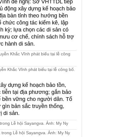
nh đề nghị: Sở VHTTDL tiếp
chủ động xây dựng kế hoạch bảo
n địa bàn tỉnh theo hướng bền
Tổ chức công tác kiểm kê, lập
h kỳ; lựa chọn các di sản có
m mưu cơ chế, chính sách hỗ trợ
c hành di sản.
n Khắc Vĩnh phát biểu tại lễ công bố.
ây dựng kế hoạch bảo tồn,
 tiễn tại địa phương; gắn bảo
 kế bền vững cho người dân. Tổ
 gìn bản sắc truyền thống,
ị di sản.
 trong Lễ hội Sayangva. Ảnh: My Ny