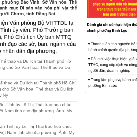
o, phường Bảo Vinh, Sở Văn hóa, Thể
anh mục Di sản văn hóa phi vật thể
gười Chơro, tỉnh Đồng Nai.
diện Văn phòng Bộ VHTTDL tại
Đánh giá chỉ số thực hiện th
Tỉnh ủy viên, Phó Trưởng ban
chính phường Bình Lộc
ái; Phó Chủ tịch Ủy ban MTTQ
ãnh đạo các sở, ban, ngành của
Thanh niên tình nguyện hỗ 
hành chính quyền địa phươn
o nhân dân địa phương.
Đổi mới việc thực hiện, giải
TTHC, cung cấp dịch vụ công
người dân, doanh nghiệp
Trung tâm phục vụ hành ch
 thao và Du lịch tại Thành phố Hồ Chí
phường Bình Lộc
 cho Sở Văn hóa, Thể thao và Du lịch
y Ny
ận Tỉnh ủy Lê Thị Thái trao hoa chúc
ệt Nam tỉnh cho địa phương. Ảnh: My