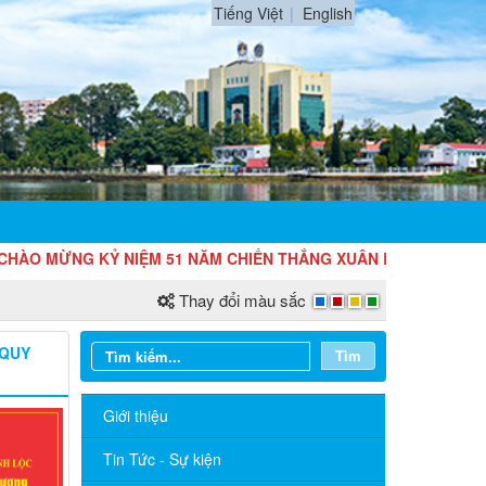
Tiếng Việt
English
ỪNG KỶ NIỆM 51 NĂM CHIẾN THẮNG XUÂN LỘC GIẢI PHÓNG LONG
Thay đổi màu sắc
 QUY
Tìm
Giới thiệu
Tin Tức - Sự kiện