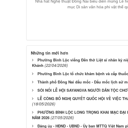
Nhà hát Nghệ thuật Đồng Nai biểu diễn mừng Lễ 
mục Di sản văn hóa phi vật thể q
Những tin mới hơn
Phường Bình Lộc viếng Đền thờ Liệt sĩ nhân kỷ n
(22/04/2026)
Khánh
Phường Bình Lộc tổ chức khám bệnh và cấp thuốc
Thành phố Đồng Nai dấu mốc - Dấu mốc lịch sử mở
SÔI NỔI LỄ HỘI SAYANGVA NGƯỜI DÂN TỘC CH
LỄ CÔNG BỐ NGHỊ QUYẾT QUỐC HỘI VỀ VIỆC TH
(18/05/2026)
PHƯỜNG BÌNH LỘC LONG TRỌNG KHAI MẠC ĐẠI H
(27/05/2026)
NĂM 2026
Đảng ủy - HĐND - UBND - Ủy ban MTTQ Việt Nam 