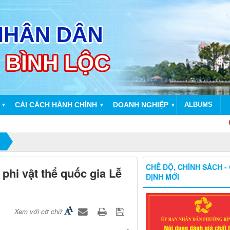
CẢI CÁCH HÀNH CHÍNH
DOANH NGHIỆP
ALBUMS
▼
▼
▼
CHÀO M
CHẾ ĐỘ, CHÍNH SÁCH -
phi vật thể quốc gia Lễ
ĐỊNH MỚI
Xem với cỡ chữ