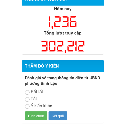
Hôm nay
1,236
Tổng lượt truy cập
302,212
THĂM DÒ Ý KIẾN
Đánh giá về trang thông tin điện tử UBND
phường Bình Lộc
Rất tốt
Tốt
Ý kiến khác