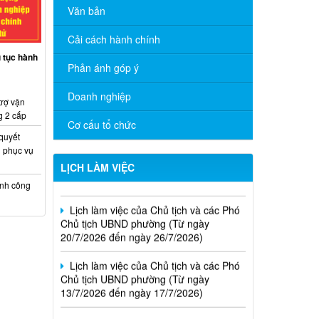
Văn bản
Cải cách hành chính
ủ tục hành
Phản ánh góp ý
Lịch làm việc của Chủ tịch và các Phó
Doanh nghiệp
Chủ tịch UBND phường (Từ ngày
trợ vận
03/8/2026 đến ngày 07/8/2026)
g 2 cấp
Cơ cấu tổ chức
 quyết
Lịch làm việc của Chủ tịch và các Phó
 phục vụ
Chủ tịch UBND phường (Từ ngày
LỊCH LÀM VIỆC
27/7/2026 đến ngày 31/7/2026)
ính công
Lịch làm việc của Chủ tịch và các Phó
Chủ tịch UBND phường (Từ ngày
20/7/2026 đến ngày 26/7/2026)
Lịch làm việc của Chủ tịch và các Phó
Chủ tịch UBND phường (Từ ngày
13/7/2026 đến ngày 17/7/2026)
Thông báo kết quả kỳ tuyển dụng viên