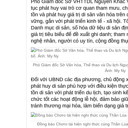
Phó Giám đốc Sở VHTTDL Nguyễn Khắc Vĩ
tục phát huy vai trò cơ quan tham mưu, 
tồn và phát huy giá trị di sản văn hóa trê
vững, gắn với phát triển kinh tế - xã hội. 
Danh mục di sản, số hóa dữ liệu di sản địn
giá trị tiêu biểu để đề xuất ghi danh; tha
nghệ nhân, người có uy tín, cộng đồng thự
Phó Giám đốc Sở Văn hóa, Thể thao và Du lịch Nguyễ
Ảnh: My Ny
Đối với UBND các địa phương, chủ động x
phát huy di sản phù hợp với điều kiện thực
tồn di sản với phát triển du lịch, tạo sinh
chức tốt các hoạt động lễ hội, đảm bảo giữ
tránh thương mại hóa, làm biến dạng giá tr
Đồng bào Chơro tái hiện nghi thức cúng Thần Lúa