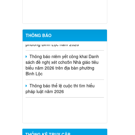
chức Trung tâm Dịch vụ tổng hợp
phường Bình Lộc năm 2026
Thông báo triệu tập thi sinh đủ điều
kiện dư thi vòng 2 kỳ tuyển dụng viên
chức Trung tâm Dịch vụ tổng hợp
THÔNG BÁO
phường Bình Lộc năm 2026
Thông báo niêm yết công khai Danh
sách đề nghị xét ccho5n Nhà giáo tiêu
biểu năm 2026 trên địa bàn phường
Bình Lộc
Thông báo thể lệ cuộc thi tìm hiểu
pháp luật năm 2026
THỐNG KÊ TRUY CẬP