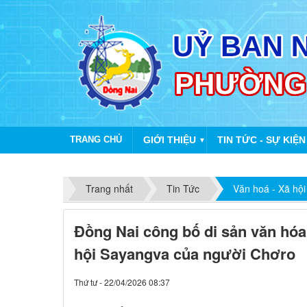
TRANG CHỦ
GIỚI THIỆU
TIN TỨC - SỰ KIỆN
▼
Trang nhất
Tin Tức
Văn hoá - Xã hội
Đồng Nai công bố di sản văn hóa 
hội Sayangva của người Chơro
Thứ tư - 22/04/2026 08:37