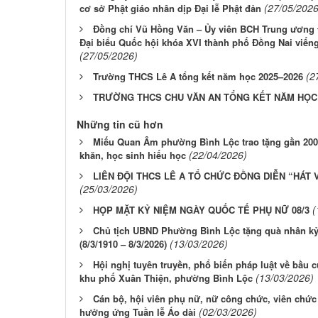
(27/05/2026
cơ sở Phật giáo nhân dịp Đại lễ Phật đản
Đồng chí Vũ Hồng Văn – Ủy viên BCH Trung ương 
Đại biểu Quốc hội khóa XVI thành phố Đồng Nai viếng
(27/05/2026)
(2
Trường THCS Lê A tổng kết năm học 2025–2026
TRƯỜNG THCS CHU VĂN AN TỔNG KẾT NĂM HỌC 2
Những tin cũ hơn
Miếu Quan Âm phường Bình Lộc trao tặng gần 200
(22/04/2026)
khăn, học sinh hiếu học
LIÊN ĐỘI THCS LÊ A TỔ CHỨC ĐỒNG DIỄN “HÁT
(25/03/2026)
(
HỌP MẶT KỶ NIỆM NGÀY QUỐC TẾ PHỤ NỮ 08/3
Chủ tịch UBND Phường Bình Lộc tặng quà nhân k
(13/03/2026)
(8/3/1910 – 8/3/2026)
Hội nghị tuyên truyền, phổ biến pháp luật về bầu c
(13/03/2026)
khu phố Xuân Thiện, phường Bình Lộc
Cán bộ, hội viên phụ nữ, nữ công chức, viên ch
(02/03/2026)
hưởng ứng Tuần lễ Áo dài