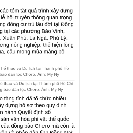
cáo tóm tắt quá trình xây dựng
lễ hội truyền thống quan trọng
g đồng cư trú lâu đời tại Đồng
g tại các phường Bảo Vinh,
, Xuân Phú, La Ngà, Phú Lý,
ỡng nông nghiệp, thể hiện lòng
n Lúa, cầu mong mùa màng bội
 thao và Du lịch tại Thành phố Hồ Chí
g bào dân tộc Chơro. Ảnh: My Ny
 tàng tỉnh đã tổ chức nhiều
xây dựng hồ sơ theo quy định
n hành Quyết định số
sản văn hóa phi vật thể quốc
ào của đồng bào Chơro mà còn là
yền và nhân dân tỉnh Đồng Nai;