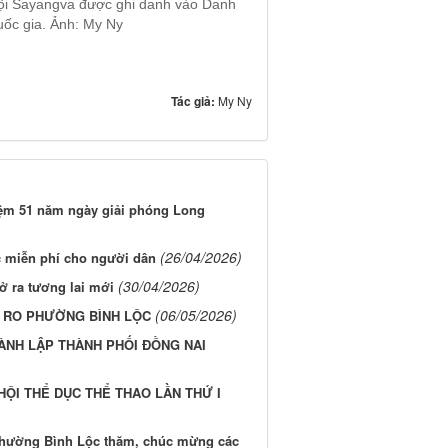
hội Sayangva được ghi danh vào Danh
uốc gia. Ảnh: My Ny
Tác giả:
My Ny
iệm 51 năm ngày giải phóng Long
(26/04/2026)
 miễn phí cho người dân
(30/04/2026)
 ra tương lai mới
(06/05/2026)
Ơ RO PHƯỜNG BÌNH LỘC
ÀNH LẬP THÀNH PHỐI ĐỒNG NAI
ỘI THỂ DỤC THỂ THAO LẦN THỨ I
phường Bình Lộc thăm, chúc mừng các