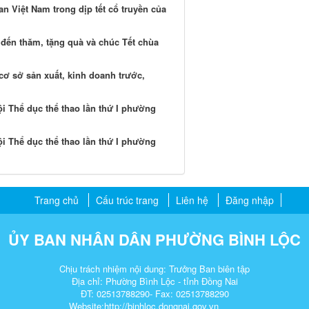
n Việt Nam trong dịp tết cổ truyền của
đến thăm, tặng quà và chúc Tết chùa
ơ sở sản xuất, kinh doanh trước,
i Thể dục thể thao lần thứ I phường
i Thể dục thể thao lần thứ I phường
Trang chủ
Cấu trúc trang
Liên hệ
Đăng nhập
ỦY BAN NHÂN DÂN PHƯỜNG BÌNH LỘC
Chịu trách nhiệm nội dung: Trưởng Ban biên tập
Địa chỉ: Phường Bình Lộc - tỉnh Đồng Nai
ĐT: 02513788290- Fax: 02513788290
Website:http://binhloc.dongnai.gov.vn