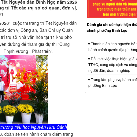
rí Tết Nguyên đán Bính Ngọ năm 2026
trí Tết các trụ sở cơ quan, đơn vị,
g.
6”, cuộc thi trang trí Tết Nguyên đán
Đánh giá chỉ số thực hiện th
các đơn vị Công an, Ban Chỉ uy Quân
chính phường Bình Lộc
trí trụ sở Nhà văn hóa tại 11 khu phố
uyến đường để tham gia dự thi “Cung
Thanh niên tình nguyện hỗ 
hành chính quyền địa phươn
 Thịnh vượng - Phát triển”.
Đổi mới việc thực hiện, giải
TTHC, cung cấp dịch vụ công
người dân, doanh nghiệp
Trung tâm phục vụ hành ch
phường Bình Lộc
m trường tiểu học Nguyễn Hữu Cảnh
26, đoàn sẽ tiến hành chấm điểm trang