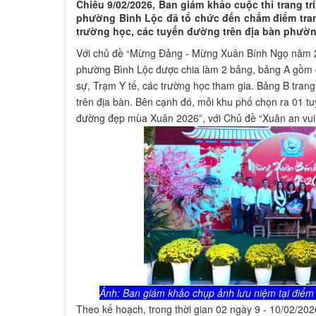
Chiều 9/02/2026, Ban giám khảo cuộc thi trang t
phường Bình Lộc đã tổ chức đến chấm điểm trang 
trường học, các tuyến đường trên địa bàn phườn
Với chủ đề “Mừng Đảng - Mừng Xuân Bính Ngọ năm 202
phường Bình Lộc được chia làm 2 bảng, bảng A gồm 
sự, Trạm Y tế, các trường học tham gia. Bảng B trang 
trên địa bàn. Bên cạnh đó, mỗi khu phố chọn ra 01 t
đường đẹp mùa Xuân 2026”, với Chủ đề “Xuân an vui -
Ảnh: Ban giám khảo chụp ảnh lưu niệm tại điể
Theo kế hoạch, trong thời gian 02 ngày 9 - 10/02/20