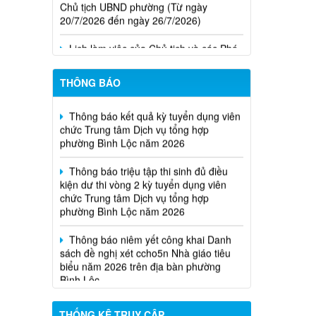
20/7/2026 đến ngày 26/7/2026)
Lịch làm việc của Chủ tịch và các Phó
Chủ tịch UBND phường (Từ ngày
13/7/2026 đến ngày 17/7/2026)
THÔNG BÁO
Thông báo kết quả kỳ tuyển dụng viên
chức Trung tâm Dịch vụ tổng hợp
phường Bình Lộc năm 2026
Thông báo triệu tập thi sinh đủ điều
kiện dư thi vòng 2 kỳ tuyển dụng viên
chức Trung tâm Dịch vụ tổng hợp
phường Bình Lộc năm 2026
Thông báo niêm yết công khai Danh
sách đề nghị xét ccho5n Nhà giáo tiêu
biểu năm 2026 trên địa bàn phường
Bình Lộc
Thông báo thể lệ cuộc thi tìm hiểu
pháp luật năm 2026
THỐNG KÊ TRUY CẬP