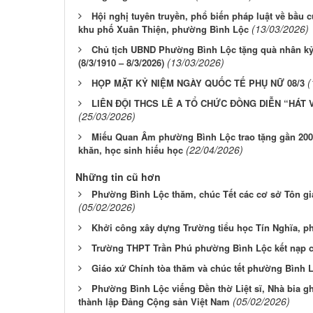
Hội nghị tuyên truyền, phổ biến pháp luật về bầu c
(13/03/2026)
khu phố Xuân Thiện, phường Bình Lộc
Chủ tịch UBND Phường Bình Lộc tặng quà nhân k
(13/03/2026)
(8/3/1910 – 8/3/2026)
(
HỌP MẶT KỶ NIỆM NGÀY QUỐC TẾ PHỤ NỮ 08/3
LIÊN ĐỘI THCS LÊ A TỔ CHỨC ĐỒNG DIỄN “HÁT
(25/03/2026)
Miếu Quan Âm phường Bình Lộc trao tặng gần 200
(22/04/2026)
khăn, học sinh hiếu học
Những tin cũ hơn
Phường Bình Lộc thăm, chúc Tết các cơ sở Tôn gi
(05/02/2026)
Khởi công xây dựng Trường tiểu học Tín Nghĩa, 
Trường THPT Trần Phú phường Bình Lộc kết nạp c
Giáo xứ Chính tòa thăm và chúc tết phường Bình 
Phường Bình Lộc viếng Đền thờ Liệt sĩ, Nhà bia gh
(05/02/2026)
thành lập Đảng Cộng sản Việt Nam