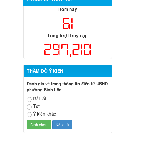
Hôm nay
61
Tổng lượt truy cập
297,210
THĂM DÒ Ý KIẾN
Đánh giá về trang thông tin điện tử UBND
phường Bình Lộc
Rất tốt
Tốt
Ý kiến khác