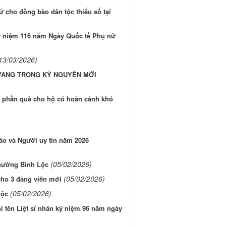
ử cho đồng bào dân tộc thiểu số tại
ỷ niệm 116 năm Ngày Quốc tế Phụ nữ
13/03/2026)
 VANG TRONG KỶ NGUYÊN MỚI
 phần quà cho hộ có hoàn cảnh khó
áo và Người uy tín năm 2026
(05/02/2026)
phường Bình Lộc
(05/02/2026)
ho 3 đảng viên mới
(05/02/2026)
Lộc
i tên Liệt sĩ nhân kỷ niệm 96 năm ngày