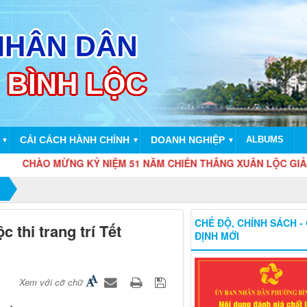
CẢI CÁCH HÀNH CHÍNH
DOANH NGHIỆP
ALBUMS
▼
▼
▼
CHÀO MỪNG KỶ NIỆM 51 NĂM CHIẾN THẮNG XUÂN LỘC GIẢI PHÓN
CHẾ ĐỘ, CHÍNH SÁCH -
thi trang trí Tết
ĐỊNH MỚI
Xem với cỡ chữ