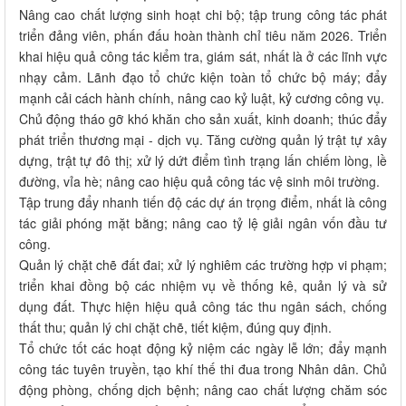
Nâng cao chất lượng sinh hoạt chi bộ; tập trung công tác phát
triển đảng viên, phấn đấu hoàn thành chỉ tiêu năm 2026. Triển
khai hiệu quả công tác kiểm tra, giám sát, nhất là ở các lĩnh vực
nhạy cảm. Lãnh đạo tổ chức kiện toàn tổ chức bộ máy; đẩy
mạnh cải cách hành chính, nâng cao kỷ luật, kỷ cương công vụ.
Chủ động tháo gỡ khó khăn cho sản xuất, kinh doanh; thúc đẩy
phát triển thương mại - dịch vụ. Tăng cường quản lý trật tự xây
dựng, trật tự đô thị; xử lý dứt điểm tình trạng lấn chiếm lòng, lề
đường, vỉa hè; nâng cao hiệu quả công tác vệ sinh môi trường.
Tập trung đẩy nhanh tiến độ các dự án trọng điểm, nhất là công
tác giải phóng mặt bằng; nâng cao tỷ lệ giải ngân vốn đầu tư
công.
Quản lý chặt chẽ đất đai; xử lý nghiêm các trường hợp vi phạm;
triển khai đồng bộ các nhiệm vụ về thống kê, quản lý và sử
dụng đất. Thực hiện hiệu quả công tác thu ngân sách, chống
thất thu; quản lý chi chặt chẽ, tiết kiệm, đúng quy định.
Tổ chức tốt các hoạt động kỷ niệm các ngày lễ lớn; đẩy mạnh
công tác tuyên truyền, tạo khí thế thi đua trong Nhân dân. Chủ
động phòng, chống dịch bệnh; nâng cao chất lượng chăm sóc