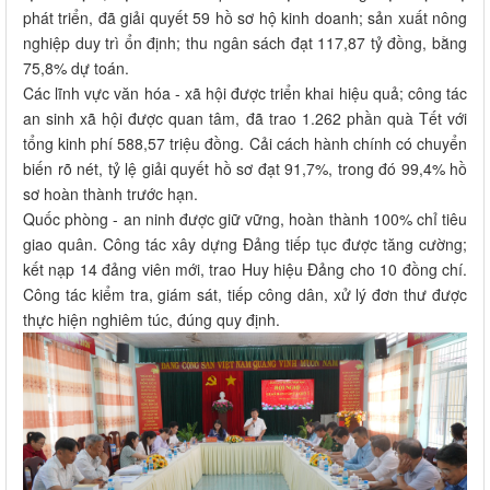
phát triển, đã giải quyết 59 hồ sơ hộ kinh doanh; sản xuất nông
nghiệp duy trì ổn định; thu ngân sách đạt 117,87 tỷ đồng, bằng
75,8% dự toán.
Các lĩnh vực văn hóa - xã hội được triển khai hiệu quả; công tác
an sinh xã hội được quan tâm, đã trao 1.262 phần quà Tết với
tổng kinh phí 588,57 triệu đồng. Cải cách hành chính có chuyển
biến rõ nét, tỷ lệ giải quyết hồ sơ đạt 91,7%, trong đó 99,4% hồ
sơ hoàn thành trước hạn.
Quốc phòng - an ninh được giữ vững, hoàn thành 100% chỉ tiêu
giao quân. Công tác xây dựng Đảng tiếp tục được tăng cường;
kết nạp 14 đảng viên mới, trao Huy hiệu Đảng cho 10 đồng chí.
Công tác kiểm tra, giám sát, tiếp công dân, xử lý đơn thư được
thực hiện nghiêm túc, đúng quy định.