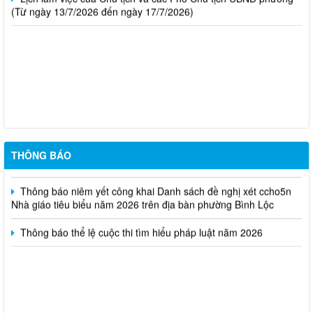
(Từ ngày 13/7/2026 đến ngày 17/7/2026)
Thông báo kết quả kỳ tuyển dụng viên chức Trung tâm Dịch vụ
tổng hợp phường Bình Lộc năm 2026
Thông báo triệu tập thi sinh đủ điều kiện dư thi vòng 2 kỳ tuyển
dụng viên chức Trung tâm Dịch vụ tổng hợp phường Bình Lộc
THÔNG BÁO
năm 2026
Thông báo niêm yết công khai Danh sách đề nghị xét ccho5n
Nhà giáo tiêu biểu năm 2026 trên địa bàn phường Bình Lộc
Thông báo thể lệ cuộc thi tìm hiểu pháp luật năm 2026