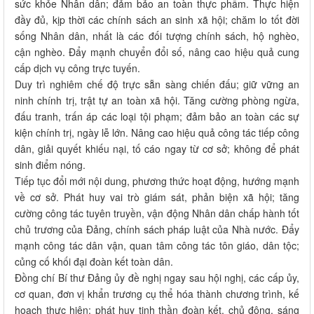
sức khỏe Nhân dân; đảm bảo an toàn thực phẩm. Thực hiện
đầy đủ, kịp thời các chính sách an sinh xã hội; chăm lo tốt đời
sống Nhân dân, nhất là các đối tượng chính sách, hộ nghèo,
cận nghèo. Đẩy mạnh chuyển đổi số, nâng cao hiệu quả cung
cấp dịch vụ công trực tuyến.
Duy trì nghiêm chế độ trực sẵn sàng chiến đấu; giữ vững an
ninh chính trị, trật tự an toàn xã hội. Tăng cường phòng ngừa,
đấu tranh, trấn áp các loại tội phạm; đảm bảo an toàn các sự
kiện chính trị, ngày lễ lớn. Nâng cao hiệu quả công tác tiếp công
dân, giải quyết khiếu nại, tố cáo ngay từ cơ sở; không để phát
sinh điểm nóng.
Tiếp tục đổi mới nội dung, phương thức hoạt động, hướng mạnh
về cơ sở. Phát huy vai trò giám sát, phản biện xã hội; tăng
cường công tác tuyên truyền, vận động Nhân dân chấp hành tốt
chủ trương của Đảng, chính sách pháp luật của Nhà nước. Đẩy
mạnh công tác dân vận, quan tâm công tác tôn giáo, dân tộc;
củng cố khối đại đoàn kết toàn dân.
Đồng chí Bí thư Đảng ủy đề nghị ngay sau hội nghị, các cấp ủy,
cơ quan, đơn vị khẩn trương cụ thể hóa thành chương trình, kế
hoạch thực hiện; phát huy tinh thần đoàn kết, chủ động, sáng