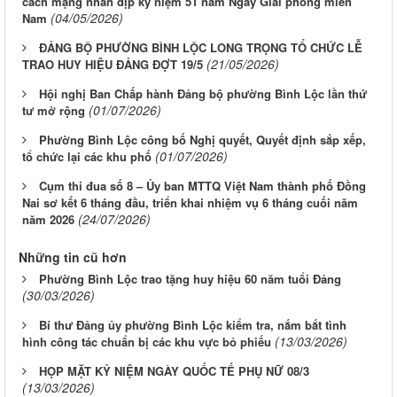
cách mạng nhân dịp kỷ niệm 51 năm Ngày Giải phóng miền
(04/05/2026)
Nam
ĐẢNG BỘ PHƯỜNG BÌNH LỘC LONG TRỌNG TỔ CHỨC LỄ
(21/05/2026)
TRAO HUY HIỆU ĐẢNG ĐỢT 19/5
Hội nghị Ban Chấp hành Đảng bộ phường Bình Lộc lần thứ
(01/07/2026)
tư mở rộng
Phường Bình Lộc công bố Nghị quyết, Quyết định sắp xếp,
(01/07/2026)
tổ chức lại các khu phố
Cụm thi đua số 8 – Ủy ban MTTQ Việt Nam thành phố Đồng
Nai sơ kết 6 tháng đầu, triển khai nhiệm vụ 6 tháng cuối năm
(24/07/2026)
năm 2026
Những tin cũ hơn
Phường Bình Lộc trao tặng huy hiệu 60 năm tuổi Đảng
(30/03/2026)
Bí thư Đảng ủy phường Bình Lộc kiểm tra, nắm bắt tình
(13/03/2026)
hình công tác chuẩn bị các khu vực bỏ phiếu
HỌP MẶT KỶ NIỆM NGÀY QUỐC TẾ PHỤ NỮ 08/3
(13/03/2026)