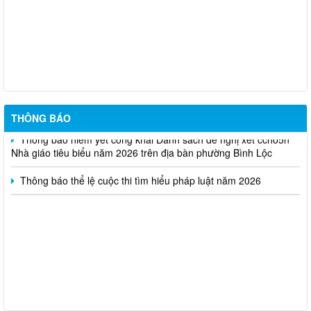
Thông báo kết quả kỳ tuyển dụng viên chức Trung tâm Dịch vụ
tổng hợp phường Bình Lộc năm 2026
Thông báo triệu tập thi sinh đủ điều kiện dư thi vòng 2 kỳ tuyển
dụng viên chức Trung tâm Dịch vụ tổng hợp phường Bình Lộc
năm 2026
THÔNG BÁO
Thông báo niêm yết công khai Danh sách đề nghị xét ccho5n
Nhà giáo tiêu biểu năm 2026 trên địa bàn phường Bình Lộc
Thông báo thể lệ cuộc thi tìm hiểu pháp luật năm 2026