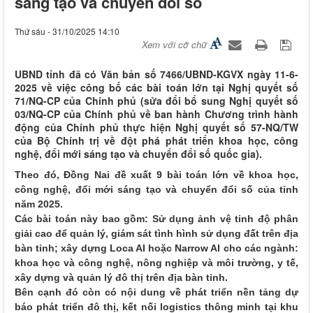
sáng tạo và chuyển đổi số
Thứ sáu - 31/10/2025 14:10
Xem với cỡ chữ
UBND tỉnh đã có Văn bản số 7466/UBND-KGVX ngày 11-6-
2025 về việc công bố các bài toán lớn tại Nghị quyết số
71/NQ-CP của Chính phủ (sửa đổi bổ sung Nghị quyết số
03/NQ-CP của Chính phủ về ban hành Chương trình hành
động của Chính phủ thực hiện Nghị quyết số 57-NQ/TW
của Bộ Chính trị về đột phá phát triển khoa học, công
nghệ, đổi mới sáng tạo và chuyển đổi số quốc gia).
Theo đó, Đồng Nai đề xuất 9 bài toán lớn về khoa học,
công nghệ, đổi mới sáng tạo và chuyển đổi số của tỉnh
năm 2025.
Các bài toán này bao gồm: Sử dụng ảnh vệ tinh độ phân
giải cao để quản lý, giám sát tình hình sử dụng đất trên địa
bàn tỉnh; xây dựng Loca AI hoặc Narrow AI cho các ngành:
khoa học và công nghệ, nông nghiệp và môi trường, y tế,
xây dựng và quản lý đô thị trên địa bàn tỉnh.
Bên cạnh đó còn có nội dung về phát triển nền tảng dự
báo phát triển đô thị, kết nối logistics thông minh tại khu