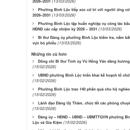
(13/03/2026)
2026–2031
Phường Bình Lộc tiếp xúc cử tri với người ứng c
(13/03/2026)
2026–2031
Phường Bình Lộc tập huấn nghiệp vụ công tác bầu 
(13/03/2026)
HĐND các cấp nhiệm kỳ 2026 – 2031
Bí thư Đảng ủy phường Bình Lộc kiểm tra, nắm bắt
(13/03/2026)
vực bỏ phiếu
Những tin cũ hơn
Đồng chí Bí thư Tỉnh ủy Vũ Hồng Văn dâng hương t
(15/02/2026)
UBND phường Bình Lộc triển khai kế hoạch tổ chứ
(15/02/2026)
Phường Bình Lộc trao 140 phần quà cho hộ nghèo
(15/02/2026)
Lãnh đạo Đảng Uỷ Thăm, chúc tết các phòng chu
(15/02/2026)
Đảng ủy – HĐND – UBND – UBMTTQVN phường Bình
(15/02/2026)
Lộc và Gia Kiệm