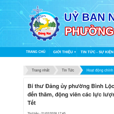
TRANG CHỦ
GIỚI THIỆU
TIN TỨC - SỰ KIỆN
▼
Trang nhất
Tin Tức
Hoạt động chính
Bí thư Đảng ủy phường Bình Lộ
đến thăm, động viên các lực lượ
Tết
Thứ bảy - 21/02/2026 17:45