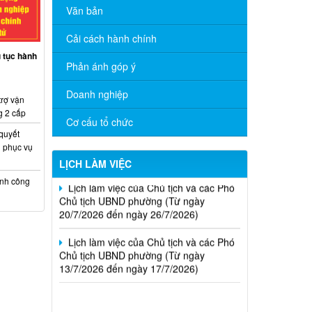
Văn bản
Cải cách hành chính
ủ tục hành
Phản ánh góp ý
Lịch làm việc của Chủ tịch và các Phó
Chủ tịch UBND phường (Từ ngày
Doanh nghiệp
03/8/2026 đến ngày 07/8/2026)
trợ vận
g 2 cấp
Cơ cấu tổ chức
Lịch làm việc của Chủ tịch và các Phó
 quyết
Chủ tịch UBND phường (Từ ngày
 phục vụ
27/7/2026 đến ngày 31/7/2026)
LỊCH LÀM VIỆC
Lịch làm việc của Chủ tịch và các Phó
ính công
Chủ tịch UBND phường (Từ ngày
20/7/2026 đến ngày 26/7/2026)
Lịch làm việc của Chủ tịch và các Phó
Chủ tịch UBND phường (Từ ngày
13/7/2026 đến ngày 17/7/2026)
Thông báo kết quả kỳ tuyển dụng viên
chức Trung tâm Dịch vụ tổng hợp