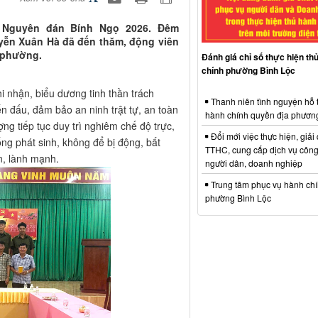
t Nguyên đán Bính Ngọ 2026. Đêm
yễn Xuân Hà đã đến thăm, động viên
n phường.
Đánh giá chỉ số thực hiện th
chính phường Bình Lộc
i nhận, biểu dương tinh thần trách
Thanh niên tình nguyện hỗ 
n đấu, đảm bảo an ninh trật tự, an toàn
hành chính quyền địa phươn
ng tiếp tục duy trì nghiêm chế độ trực,
Đổi mới việc thực hiện, giải
ống phát sinh, không để bị động, bất
TTHC, cung cấp dịch vụ công
n, lành mạnh.
người dân, doanh nghiệp
Trung tâm phục vụ hành ch
phường Bình Lộc