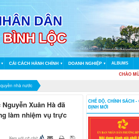
CẢI CÁCH HÀNH CHÍNH
DOANH NGHIỆP
ALBUMS
▼
▼
▼
CHÀO MỪNG KỶ
 quyền nhà nước
CHẾ ĐỘ, CHÍNH SÁCH -
c Nguyễn Xuân Hà đã
ĐỊNH MỚI
ng làm nhiệm vụ trực
Xem với cỡ chữ