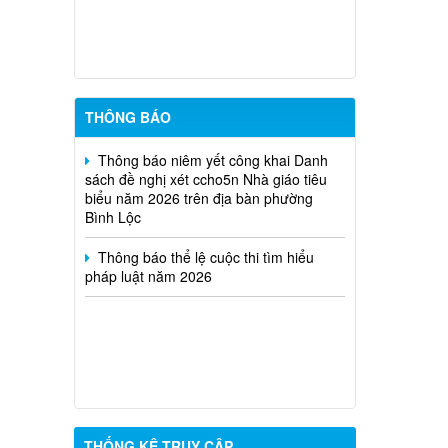
phường Bình Lộc năm 2026
Thông báo triệu tập thi sinh đủ điều
kiện dư thi vòng 2 kỳ tuyển dụng viên
chức Trung tâm Dịch vụ tổng hợp
phường Bình Lộc năm 2026
THÔNG BÁO
Thông báo niêm yết công khai Danh
sách đề nghị xét ccho5n Nhà giáo tiêu
biểu năm 2026 trên địa bàn phường
Bình Lộc
Thông báo thể lệ cuộc thi tìm hiểu
pháp luật năm 2026
THỐNG KÊ TRUY CẬP