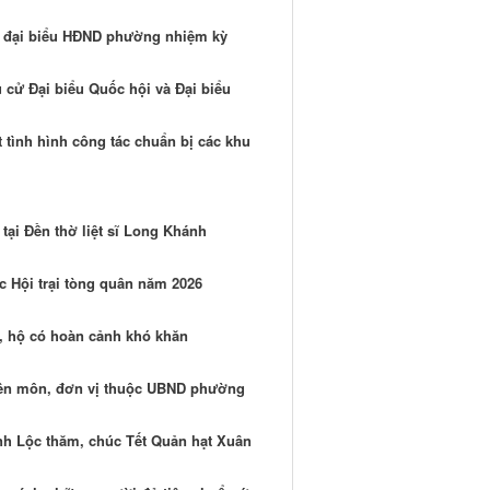
ử đại biểu HĐND phường nhiệm kỳ
cử Đại biểu Quốc hội và Đại biểu
 tình hình công tác chuẩn bị các khu
ại Đền thờ liệt sĩ Long Khánh
c Hội trại tòng quân năm 2026
, hộ có hoàn cảnh khó khăn
yên môn, đơn vị thuộc UBND phường
 Lộc thăm, chúc Tết Quản hạt Xuân