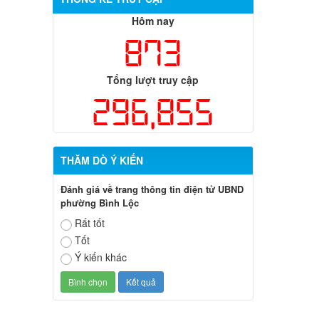
Hôm nay
873
Tổng lượt truy cập
296,855
THĂM DÒ Ý KIẾN
Đánh giá về trang thông tin điện tử UBND
phường Bình Lộc
Rất tốt
Tốt
Ý kiến khác