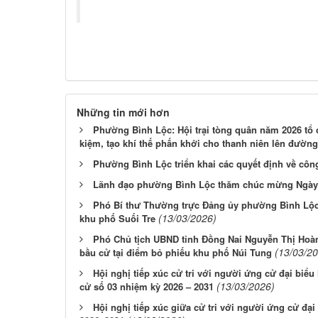
Những tin mới hơn
Phường Bình Lộc: Hội trại tòng quân năm 2026 tổ ch
kiệm, tạo khí thế phấn khởi cho thanh niên lên đườn
Phường Bình Lộc triển khai các quyết định về côn
Lãnh đạo phường Bình Lộc thăm chúc mừng Ngày 
Phó Bí thư Thường trực Đảng ủy phường Bình Lộc -
(13/03/2026)
khu phố Suối Tre
Phó Chủ tịch UBND tỉnh Đồng Nai Nguyễn Thị Hoàn
(13/03/2
bầu cử tại điểm bỏ phiếu khu phố Núi Tung
Hội nghị tiếp xúc cử tri với người ứng cử đại bi
(13/03/2026)
cử số 03 nhiệm kỳ 2026 – 2031
Hội nghị tiếp xúc giữa cử tri với người ứng cử đ