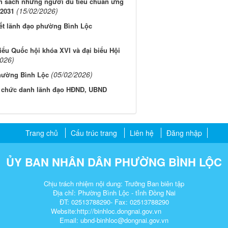
nh sách những người đủ tiêu chuẩn ứng
(15/02/2026)
 2031
Tết lãnh đạo phường Bình Lộc
iểu Quốc hội khóa XVI và đại biểu Hội
2026)
(05/02/2026)
phường Bình Lộc
cử chức danh lãnh đạo HĐND, UBND
Trang chủ
Cấu trúc trang
Liên hệ
Đăng nhập
ỦY BAN NHÂN DÂN PHƯỜNG BÌNH LỘC
Chịu trách nhiệm nội dung: Trưởng Ban biên tập
Địa chỉ: Phường Bình Lộc - tỉnh Đồng Nai
ĐT: 02513788290- Fax: 02513788290
Website:http://binhloc.dongnai.gov.vn
Email: ubnd-binhloc@dongnai.gov.vn​