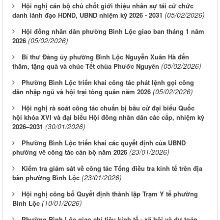
Hội nghị cán bộ chủ chốt giới thiệu nhân sự tái cử chức
(05/02/2026)
danh lãnh đạo HĐND, UBND nhiệm kỳ 2026 - 2031
Hội đồng nhân dân phường Bình Lộc giao ban tháng 1 năm
(05/02/2026)
2026
Bí thư Đảng ủy phường Bình Lộc Nguyễn Xuân Hà đến
(05/02/2026)
thăm, tặng quà và chúc Tết chùa Phước Nguyên
Phường Bình Lộc triển khai công tác phát lệnh gọi công
(05/02/2026)
dân nhập ngũ và hội trại tòng quân năm 2026
Hội nghị rà soát công tác chuẩn bị bầu cử đại biểu Quốc
hội khóa XVI và đại biểu Hội đồng nhân dân các cấp, nhiệm kỳ
(30/01/2026)
2026–2031
Phường Bình Lộc triển khai các quyết định của UBND
(23/01/2026)
phường về công tác cán bộ năm 2026
Kiểm tra giám sát về công tác Tổng điều tra kinh tế trên địa
(23/01/2026)
bàn phường Bình Lộc
Hội nghị công bố Quyết định thành lập Trạm Y tế phường
(10/01/2026)
Bình Lộc
Phường Bình Lộc giao chỉ tiêu kinh tế - xã hội và dự toán