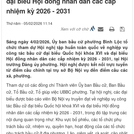
đại biểu Hội đồng nhân dân các cấp
nhiệm kỳ 2026 - 2031
Thứ năm - 05/02/2026 11:14
Xem với cỡ chữ
Sáng ngày 4/02/2026, Ủy ban bầu cử phường Bình Lộc tổ
chức tham dự Hội nghị tập huấn toàn quốc về nghiệp vụ
công tác bầu cử đại biểu Quốc hội khóa XVI và đại biểu
Hội đồng nhân dân các cấp nhiệm kỳ 2026 - 2031, tại Hội
trường Đảng ủy phường. Hội nghị được kết nối trực tuyến
từ điểm cầu chính tại trụ sở Bộ Nội vụ đến điểm cầu các
xã, phường.
Tham dự có các đồng chí Thành viên Ủy ban Bầu cử, Ban Bầu
cử, Tổ Bầu cử, Tổ giúp việc UBBC phường. Tại hội nghị, các đại
biểu được báo cáo viên Bộ Nội vụ truyền đạt về nghiệp vụ công
tác Bầu cử đại biểu Quốc hội khoá XVI và đại biểu Hội đồng
nhân dân các cấp nhiệm kỳ 2026 - 2031, trong đó tập trung các
nội dung quan trọng như: Khu vực bổ phiếu, các tổ chức phụ
trách bầu cử, nhiệm vụ, quyền hạn, hoạt động của các tổ chức
phụ trách bầu cử ở địa phương. Lập, niêm yết, rà soát, cập nhật