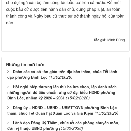
cho đội ngũ cán bộ làm công tác bầu cử trên cả nước. Để mỗi
cuộc bầu cử được tiến hành dân chủ, đúng pháp luật, an toàn,
thành công và Ngày bầu cử thực sự trở thành ngày hội của toàn
dân.
Tác giả:
Minh Dũng
Những tin mới hơn
Đoàn các cơ sở tôn giáo trên địa bàn thăm, chúc Tết lãnh
(15/02/2026)
đạo phường Bình Lộc
Hội nghị hiệp thương lần thứ ba lựa chọn, lập danh sách
những người đủ tiêu chuẩn ứng cử đại biểu HĐND phường
(15/02/2026)
Bình Lộc, nhiệm kỳ 2026 – 2031
Đảng ủy – HĐND – UBND – UBMTTQVN phường Bình Lộc
(15/02/2026)
thăm, chúc Tết Quản hạt Xuân Lộc và Gia Kiệm
Lãnh đạo Đảng Uỷ Thăm, chúc tết các phòng chuyên môn,
(15/02/2026)
đơn vị thuộc UBND phường