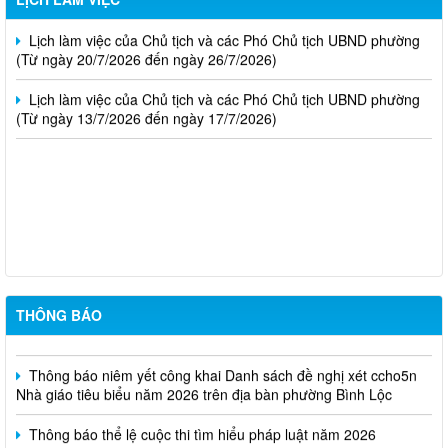
Lịch làm việc của Chủ tịch và các Phó Chủ tịch UBND phường
(Từ ngày 20/7/2026 đến ngày 26/7/2026)
Lịch làm việc của Chủ tịch và các Phó Chủ tịch UBND phường
(Từ ngày 13/7/2026 đến ngày 17/7/2026)
Thông báo kết quả kỳ tuyển dụng viên chức Trung tâm Dịch vụ
tổng hợp phường Bình Lộc năm 2026
Thông báo triệu tập thi sinh đủ điều kiện dư thi vòng 2 kỳ tuyển
dụng viên chức Trung tâm Dịch vụ tổng hợp phường Bình Lộc
THÔNG BÁO
năm 2026
Thông báo niêm yết công khai Danh sách đề nghị xét ccho5n
Nhà giáo tiêu biểu năm 2026 trên địa bàn phường Bình Lộc
Thông báo thể lệ cuộc thi tìm hiểu pháp luật năm 2026