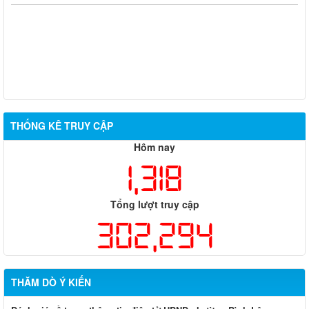
THỐNG KÊ TRUY CẬP
Hôm nay
1,318
Tổng lượt truy cập
302,294
THĂM DÒ Ý KIẾN