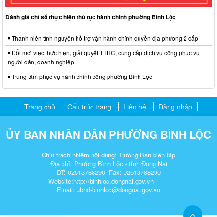
Đánh giá chỉ số thực hiện thủ tục hành chính phường Bình Lộc
Thanh niên tình nguyện hỗ trợ vận hành chính quyền địa phương 2 cấp
Đổi mới việc thực hiện, giải quyết TTHC, cung cấp dịch vụ công phục vụ
người dân, doanh nghiệp
Trung tâm phục vụ hành chính công phường Bình Lộc
Trang chủ
Cấu trúc trang
Liên hệ
Đăng nhập
ỦY BAN NHÂN DÂN PHƯỜNG BÌNH LỘC
Chịu trách nhiệm nội dung: Trưởng Ban biên tập
Địa chỉ: Phường Bình Lộc - tỉnh Đồng Nai
ĐT: 02513788290- Fax: 02513788290
Website:http://binhloc.dongnai.gov.vn
Email: ubnd-binhloc@dongnai.gov.vn​