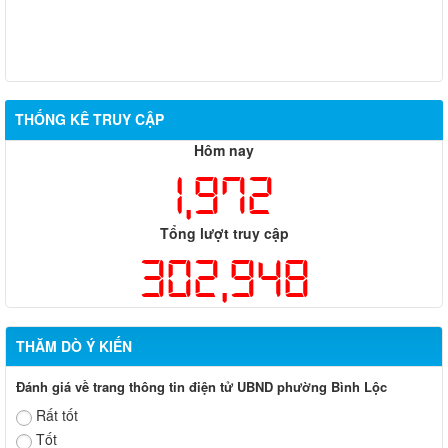
THỐNG KÊ TRUY CẬP
Hôm nay
1,972
Tổng lượt truy cập
302,948
THĂM DÒ Ý KIẾN
Đánh giá về trang thông tin điện tử UBND phường Bình Lộc
Rất tốt
Tốt