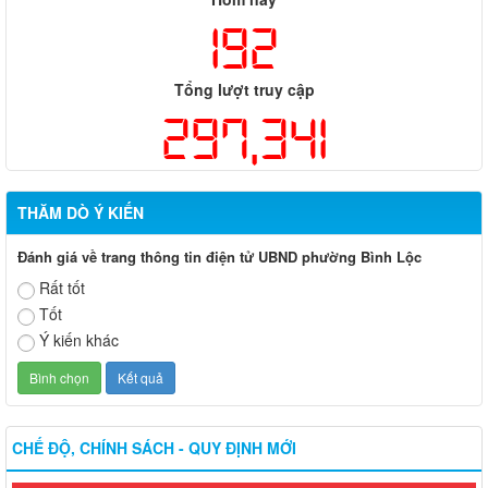
192
Tổng lượt truy cập
297,341
THĂM DÒ Ý KIẾN
Đánh giá về trang thông tin điện tử UBND phường Bình Lộc
Rất tốt
Tốt
Ý kiến khác
CHẾ ĐỘ, CHÍNH SÁCH - QUY ĐỊNH MỚI