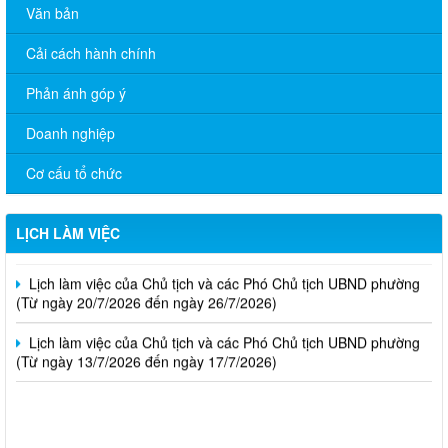
Văn bản
Cải cách hành chính
Phản ánh góp ý
Doanh nghiệp
Lịch làm việc của Chủ tịch và các Phó Chủ tịch UBND phường
Cơ cấu tổ chức
(Từ ngày 03/8/2026 đến ngày 07/8/2026)
Lịch làm việc của Chủ tịch và các Phó Chủ tịch UBND phường
LỊCH LÀM VIỆC
(Từ ngày 27/7/2026 đến ngày 31/7/2026)
Lịch làm việc của Chủ tịch và các Phó Chủ tịch UBND phường
(Từ ngày 20/7/2026 đến ngày 26/7/2026)
Lịch làm việc của Chủ tịch và các Phó Chủ tịch UBND phường
(Từ ngày 13/7/2026 đến ngày 17/7/2026)