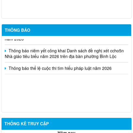
Thông báo kết quả kỳ tuyển dụng viên chức Trung tâm Dịch vụ
tổng hợp phường Bình Lộc năm 2026
Thông báo triệu tập thi sinh đủ điều kiện dư thi vòng 2 kỳ tuyển
THÔNG BÁO
dụng viên chức Trung tâm Dịch vụ tổng hợp phường Bình Lộc
năm 2026
Thông báo niêm yết công khai Danh sách đề nghị xét ccho5n
Nhà giáo tiêu biểu năm 2026 trên địa bàn phường Bình Lộc
Thông báo thể lệ cuộc thi tìm hiểu pháp luật năm 2026
THỐNG KÊ TRUY CẬP
Hôm nay