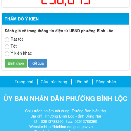
THĂM DÒ Ý KIẾN
Đánh giá về trang thông tin điện tử UBND phường Bình Lộc
Rất tốt
Tốt
Ý kiến khác
Trang chủ
Cấu trúc trang
Liên hệ
Đăng nhập
ỦY BAN NHÂN DÂN PHƯỜNG BÌNH LỘC
Chịu trách nhiệm nội dung: Trưởng Ban biên tập
Địa chỉ: Phường Bình Lộc - tỉnh Đồng Nai
ĐT: 02513788290- Fax: 02513788290
Website:http://binhloc.dongnai.gov.vn