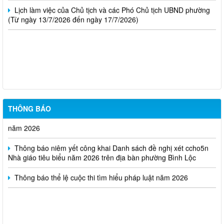
Lịch làm việc của Chủ tịch và các Phó Chủ tịch UBND phường
(Từ ngày 13/7/2026 đến ngày 17/7/2026)
Thông báo kết quả kỳ tuyển dụng viên chức Trung tâm Dịch vụ
tổng hợp phường Bình Lộc năm 2026
Thông báo triệu tập thi sinh đủ điều kiện dư thi vòng 2 kỳ tuyển
THÔNG BÁO
dụng viên chức Trung tâm Dịch vụ tổng hợp phường Bình Lộc
năm 2026
Thông báo niêm yết công khai Danh sách đề nghị xét ccho5n
Nhà giáo tiêu biểu năm 2026 trên địa bàn phường Bình Lộc
Thông báo thể lệ cuộc thi tìm hiểu pháp luật năm 2026