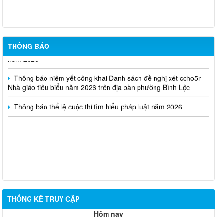
Thông báo kết quả kỳ tuyển dụng viên chức Trung tâm Dịch vụ
tổng hợp phường Bình Lộc năm 2026
Thông báo triệu tập thi sinh đủ điều kiện dư thi vòng 2 kỳ tuyển
THÔNG BÁO
dụng viên chức Trung tâm Dịch vụ tổng hợp phường Bình Lộc
năm 2026
Thông báo niêm yết công khai Danh sách đề nghị xét ccho5n
Nhà giáo tiêu biểu năm 2026 trên địa bàn phường Bình Lộc
Thông báo thể lệ cuộc thi tìm hiểu pháp luật năm 2026
THỐNG KÊ TRUY CẬP
Hôm nay