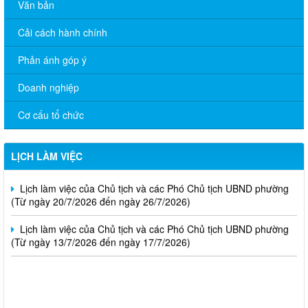
Văn bản
Cải cách hành chính
Phản ánh góp ý
Doanh nghiệp
Lịch làm việc của Chủ tịch và các Phó Chủ tịch UBND phường
Cơ cấu tổ chức
(Từ ngày 03/8/2026 đến ngày 07/8/2026)
Lịch làm việc của Chủ tịch và các Phó Chủ tịch UBND phường
LỊCH LÀM VIỆC
(Từ ngày 27/7/2026 đến ngày 31/7/2026)
Lịch làm việc của Chủ tịch và các Phó Chủ tịch UBND phường
(Từ ngày 20/7/2026 đến ngày 26/7/2026)
Lịch làm việc của Chủ tịch và các Phó Chủ tịch UBND phường
(Từ ngày 13/7/2026 đến ngày 17/7/2026)