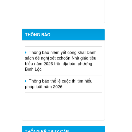
chức Trung tâm Dịch vụ tổng hợp
phường Bình Lộc năm 2026
Thông báo triệu tập thi sinh đủ điều
kiện dư thi vòng 2 kỳ tuyển dụng viên
chức Trung tâm Dịch vụ tổng hợp
THÔNG BÁO
phường Bình Lộc năm 2026
Thông báo niêm yết công khai Danh
sách đề nghị xét ccho5n Nhà giáo tiêu
biểu năm 2026 trên địa bàn phường
Bình Lộc
Thông báo thể lệ cuộc thi tìm hiểu
pháp luật năm 2026
THỐNG KÊ TRUY CẬP