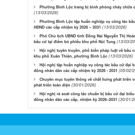
Phường Bình Lộc trang bị bình phòng cháy chữa c
(13/03/2026)
Phường Bình Lộc tập huấn nghiệp vụ công tác bầu 
(13/03/2026)
HĐND các cấp nhiệm kỳ 2026 – 2031
Phó Chủ tịch UBND tỉnh Đồng Nai Nguyễn Thị Hoàn
(13/03/2
bầu cử tại điểm bỏ phiếu khu phố Núi Tung
Hội nghị tuyên truyền, phổ biến pháp luật về bầu c
(13/03/2026)
khu phố Xuân Thiện, phường Bình Lộc
Hội nghị tập huấn nghiệp vụ công tác bầu cử đại b
(05/02/
đồng nhân dân các cấp nhiệm kỳ 2026 - 2031
Chuyên mục tuyên thông về chất hưng phát triển 
(30/01/2026)
phát triển toàn diện
Hội nghị rà soát công tác chuẩn bị bầu cử đại biể
(30/01/2
đồng nhân dân các cấp, nhiệm kỳ 2026–2031