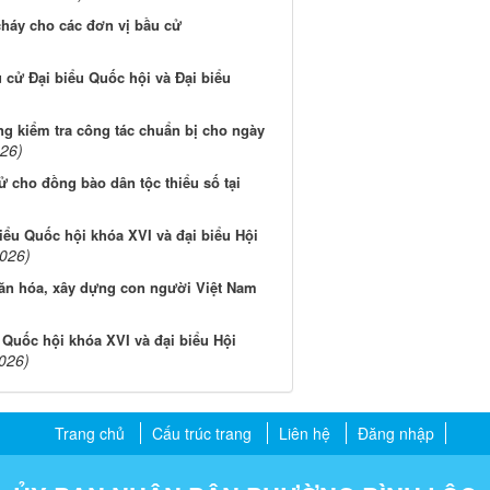
háy cho các đơn vị bầu cử
cử Đại biểu Quốc hội và Đại biểu
g kiểm tra công tác chuẩn bị cho ngày
026)
ử cho đồng bào dân tộc thiểu số tại
iểu Quốc hội khóa XVI và đại biểu Hội
2026)
văn hóa, xây dựng con người Việt Nam
u Quốc hội khóa XVI và đại biểu Hội
026)
Trang chủ
Cấu trúc trang
Liên hệ
Đăng nhập