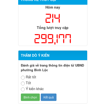
Hôm nay
214
Tổng lượt truy cập
299,177
THĂM DÒ Ý KIẾN
Đánh giá về trang thông tin điện tử UBND
phường Bình Lộc
Rất tốt
Tốt
Ý kiến khác