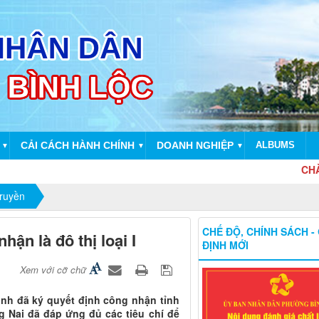
CẢI CÁCH HÀNH CHÍNH
DOANH NGHIỆP
ALBUMS
▼
▼
▼
CHÀO MỪ
truyền
CHẾ ĐỘ, CHÍNH SÁCH -
ận là đô thị loại I
ĐỊNH MỚI
Xem với cỡ chữ
nh đã ký quyết định công nhận tỉnh
ng Nai đã đáp ứng đủ các tiêu chí để