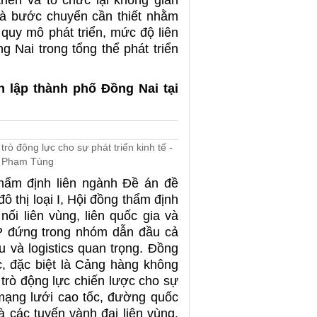
riển và tổ chức lại không gian
 là bước chuyển cần thiết nhằm
 quy mô phát triển, mức độ liên
g Nai trong tổng thể phát triển
h lập thành phố Đồng Nai tại
rò động lực cho sự phát triển kinh tế -
h: Phạm Tùng
thẩm định liên ngành Đề án đề
ô thị loại I, Hội đồng thẩm định
ối liên vùng, liên quốc gia và
P đứng trong nhóm dẫn đầu cả
u và logistics quan trọng. Đồng
c, đặc biệt là Cảng hàng không
trò động lực chiến lược cho sự
, mạng lưới cao tốc, đường quốc
à các tuyến vành đai liên vùng.