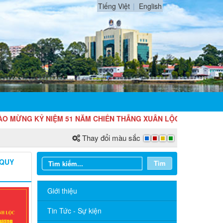
Tiếng Việt
English
NG KỶ NIỆM 51 NĂM CHIẾN THẮNG XUÂN LỘC GIẢI PHÓNG LONG 
Thay đổi màu sắc
 QUY
Tìm
Giới thiệu
Tin Tức - Sự kiện