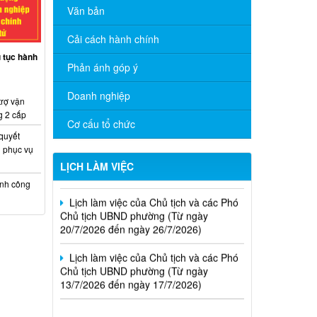
Văn bản
Cải cách hành chính
ủ tục hành
Phản ánh góp ý
Lịch làm việc của Chủ tịch và các Phó
Chủ tịch UBND phường (Từ ngày
Doanh nghiệp
trợ vận
03/8/2026 đến ngày 07/8/2026)
g 2 cấp
Cơ cấu tổ chức
Lịch làm việc của Chủ tịch và các Phó
 quyết
Chủ tịch UBND phường (Từ ngày
 phục vụ
27/7/2026 đến ngày 31/7/2026)
LỊCH LÀM VIỆC
ính công
Lịch làm việc của Chủ tịch và các Phó
Chủ tịch UBND phường (Từ ngày
20/7/2026 đến ngày 26/7/2026)
Lịch làm việc của Chủ tịch và các Phó
Chủ tịch UBND phường (Từ ngày
13/7/2026 đến ngày 17/7/2026)
Thông báo kết quả kỳ tuyển dụng viên