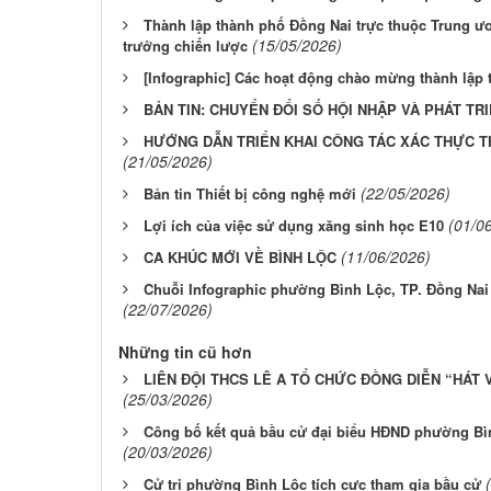
Thành lập thành phố Đồng Nai trực thuộc Trung ươ
(15/05/2026)
trưởng chiến lược
[Infographic] Các hoạt động chào mừng thành lập
BẢN TIN: CHUYỂN ĐỔI SỐ HỘI NHẬP VÀ PHÁT TR
HƯỚNG DẪN TRIỂN KHAI CÔNG TÁC XÁC THỰC T
(21/05/2026)
(22/05/2026)
Bản tin Thiết bị công nghệ mới
(01/0
Lợi ích của việc sử dụng xăng sinh học E10
(11/06/2026)
CA KHÚC MỚI VỀ BÌNH LỘC
Chuỗi Infographic phường Bình Lộc, TP. Đồng Nai 
(22/07/2026)
Những tin cũ hơn
LIÊN ĐỘI THCS LÊ A TỔ CHỨC ĐỒNG DIỄN “HÁT
(25/03/2026)
Công bố kết quả bầu cử đại biểu HĐND phường Bình
(20/03/2026)
Cử tri phường Bình Lộc tích cực tham gia bầu cử