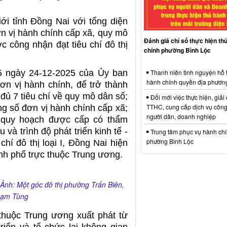
ới tỉnh Đồng Nai với tổng diện
ơn vị hành chính cấp xã, quy mô
Đánh giá chỉ số thực hiện th
 công nhận đạt tiêu chí đô thị
chính phường Bình Lộc
 ngày 24-12-2025 của Ủy ban
Thanh niên tình nguyện hỗ 
hành chính quyền địa phươn
n vị hành chính, để trở thành
đủ 7 tiêu chí về quy mô dân số;
Đổi mới việc thực hiện, giải
TTHC, cung cấp dịch vụ công
ổng số đơn vị hành chính cấp xã;
người dân, doanh nghiệp
ng quy hoạch được cấp có thẩm
u và trình độ phát triển kinh tế -
Trung tâm phục vụ hành ch
phường Bình Lộc
chí đô thị loại I, Đồng Nai hiện
ành phố trực thuộc Trung ương.
. Ảnh: Một góc đô thị phường Trấn Biên,
Phạm Tùng
thuộc Trung ương xuất phát từ