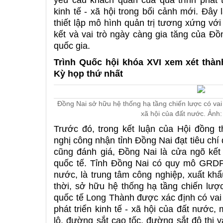
yêu cầu khách quan của quá trình phát t
kinh tế - xã hội trong bối cảnh mới. Đây
thiết lập mô hình quản trị tương xứng với
kết và vai trò ngày càng gia tăng của Đồn
quốc gia.
Trình Quốc hội khóa XVI xem xét thàn
Kỳ họp thứ nhất
Đồng Nai sở hữu hệ thống hạ tầng chiến lược có vai t
xã hội của đất nước. Ản
Trước đó, trong kết luận của Hội đồng 
nghị công nhận tỉnh Đồng Nai đạt tiêu chí đ
cũng đánh giá, Đồng Nai là cửa ngõ kết n
quốc tế. Tỉnh Đồng Nai có quy mô GRD
nước, là trung tâm công nghiệp, xuất khẩ
thời, sở hữu hệ thống hạ tầng chiến lượ
quốc tế Long Thành được xác định có vai 
phát triển kinh tế - xã hội của đất nước
lộ, đường sắt cao tốc, đường sắt đô thị v