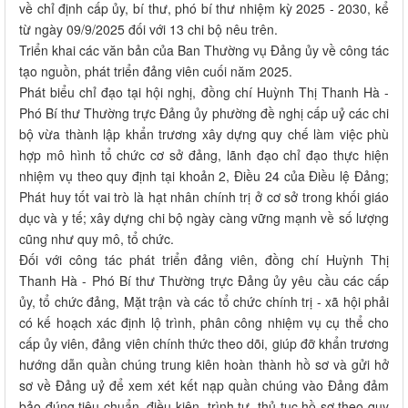
về chỉ định cấp ủy, bí thư, phó bí thư nhiệm kỳ 2025 - 2030, kể
từ ngày 09/9/2025 đối với 13 chi bộ nêu trên.
Triển khai các văn bản của Ban Thường vụ Đảng ủy về công tác
tạo nguồn, phát triển đảng viên cuối năm 2025.
Phát biểu chỉ đạo tại hội nghị, đồng chí Huỳnh Thị Thanh Hà -
Phó Bí thư Thường trực Đảng ủy phường đề nghị cấp uỷ các chi
bộ vừa thành lập khẩn trương xây dựng quy chế làm việc phù
hợp mô hình tổ chức cơ sở đảng, lãnh đạo chỉ đạo thực hiện
nhiệm vụ theo quy định tại khoản 2, Điều 24 của Điều lệ Đảng;
Phát huy tốt vai trò là hạt nhân chính trị ở cơ sở trong khối giáo
dục và y tế; xây dựng chi bộ ngày càng vững mạnh về số lượng
cũng như quy mô, tổ chức.
Đối với công tác phát triển đảng viên, đồng chí Huỳnh Thị
Thanh Hà - Phó Bí thư Thường trực Đảng ủy yêu cầu các cấp
ủy, tổ chức đảng, Mặt trận và các tổ chức chính trị - xã hội phải
có kế hoạch xác định lộ trình, phân công nhiệm vụ cụ thể cho
cấp ủy viên, đảng viên chính thức theo dõi, giúp đỡ khẩn trương
hướng dẫn quần chúng trung kiên hoàn thành hồ sơ và gửi hở
sơ về Đảng uỷ để xem xét kết nạp quần chúng vào Đảng đảm
bảo đúng tiêu chuẩn, điều kiện, trình tự, thủ tục hồ sơ theo quy