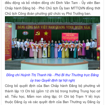
điều động và bổ nhiệm đồng chí Đinh Văn Tam - Ủy viên Ban
Chấp hành Đảng bộ - Phó Chủ tịch Ủy ban MTTQVN đồng thời
Chủ tịch Công đoàn phường giữ chức vụ Phó Trưởng ban.
Đồng chí Huỳnh Thị Thanh Hà - Phó Bí thư Thường trực Đảng
ủy trao Quyết định tại hội nghị
Công bố quyết định của Ban Chấp hành Đảng bộ phường về
thành lập 13 Chi bộ (gồm 12 chi bộ trong trường Trung học cơ
sở, Tiểu học, Mầm non công lập; 01 Chi bộ Trạm Y tế) trực
thuộc Đảng ủy và các quyết định của Ban Thường vụ Đảng ủy