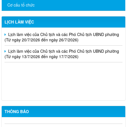
(Từ ngày 03/8/2026 đến ngày 07/8/2026)
Cơ cấu tổ chức
Lịch làm việc của Chủ tịch và các Phó Chủ tịch UBND phường
(Từ ngày 27/7/2026 đến ngày 31/7/2026)
LỊCH LÀM VIỆC
Lịch làm việc của Chủ tịch và các Phó Chủ tịch UBND phường
(Từ ngày 20/7/2026 đến ngày 26/7/2026)
Lịch làm việc của Chủ tịch và các Phó Chủ tịch UBND phường
(Từ ngày 13/7/2026 đến ngày 17/7/2026)
Thông báo kết quả kỳ tuyển dụng viên chức Trung tâm Dịch vụ
tổng hợp phường Bình Lộc năm 2026
Thông báo triệu tập thi sinh đủ điều kiện dư thi vòng 2 kỳ tuyển
dụng viên chức Trung tâm Dịch vụ tổng hợp phường Bình Lộc
THÔNG BÁO
năm 2026
Thông báo niêm yết công khai Danh sách đề nghị xét ccho5n