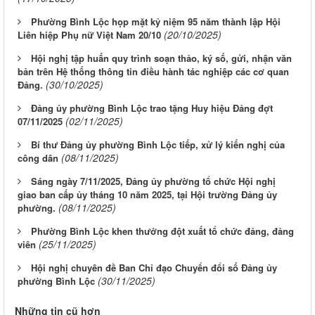
Phường Bình Lộc họp mặt kỷ niệm 95 năm thành lập Hội
(20/10/2025)
Liên hiệp Phụ nữ Việt Nam 20/10
Hội nghị tập huấn quy trình soạn thảo, ký số, gửi, nhận văn
bản trên Hệ thống thông tin điều hành tác nghiệp các cơ quan
(30/10/2025)
Đảng.
Đảng ủy phường Bình Lộc trao tặng Huy hiệu Đảng đợt
(02/11/2025)
07/11/2025
Bí thư Đảng ủy phường Bình Lộc tiếp, xử lý kiến nghị của
(08/11/2025)
công dân
Sáng ngày 7/11/2025, Đảng ủy phường tổ chức Hội nghị
giao ban cấp ủy tháng 10 năm 2025, tại Hội trường Đảng ủy
(08/11/2025)
phường.
Phường Bình Lộc khen thưởng đột xuất tổ chức đảng, đảng
(25/11/2025)
viên
Hội nghị chuyên đề Ban Chỉ đạo Chuyển đổi số Đảng ủy
(30/11/2025)
phường Bình Lộc
Những tin cũ hơn